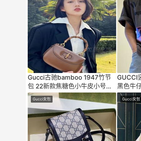
Gucci古驰bamboo 1947竹节
GUCC
包 22新款焦糖色小牛皮小号竹
黑色牛仔
节包675797
Gucci女包
Gucci女包