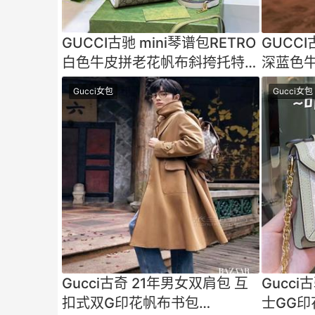
GUCCI古驰 mini琴谱包RETRO
GUCCI
白色牛皮拼老花帆布斜挎托特包
深蓝色
671623
包6716
Gucci女包
Gucci女包
Gucci古奇 21年男女双肩包 互
Gucci
扣式双G印花帆布书包
士GG印