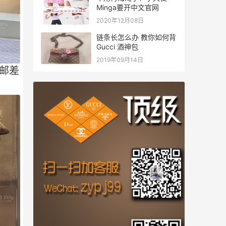
Minga要开中文官网
2020年12月08日
链条长怎么办 教你如何背
Gucci 酒神包
2019年09月14日
女邮差