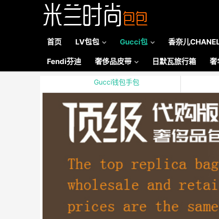
首页
LV包包
Gucci包
香奈儿CHANE
Fendi芬迪
奢侈品皮带
日默瓦旅行箱
奢
Gucci钱包手包