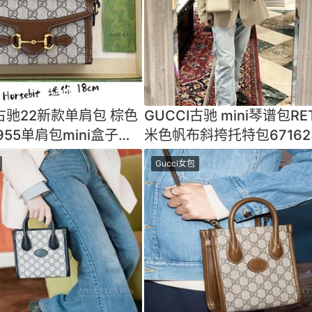
I古驰22新款单肩包 棕色
GUCCI古驰 mini琴谱包RE
955单肩包mini盒子包
米色帆布斜挎托特包67162
6
麦色
Gucci女包