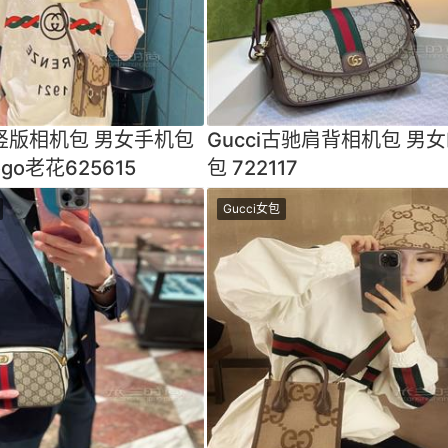
I竖版相机包 男女手机包
Gucci古驰肩背相机包 男
go老花625615
包 722117
Gucci女包