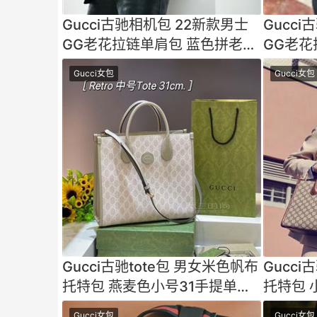
Gucci古驰相机包 22新款男士
Gucc
GG老花拉链单肩包 蓝色拼老花
GG老花
斜挎包681064
斜挎包68
Gucci女包
Gucci女包
Gucci古驰tote包 男女米色帆布
Gucci
托特包 燕麦色小号31手提单肩
托特包 
659983
65998
Gucci女包
Gucci女包