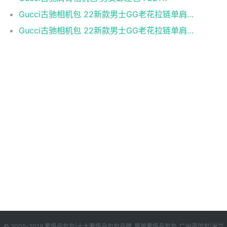
Gucci古驰相机包 22新款男士GG老花拉链单肩包 蓝色
Gucci古驰相机包 22新款男士GG老花拉链单肩包 白色
© 2005-2019 奢侈品包包|十大奢侈品包包品牌_原单奢侈品包包_广州高仿包|米兰