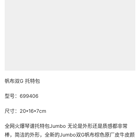
0
Gucci古驰tote包 男女米色帆布托特包 燕麦色小号31手提
单肩659983
« 上一篇
Gucci古驰相机包 22新款男士GG老花拉链单肩包 白色拼老
花斜挎包681064
下一篇 »
相关推荐
Gucci古驰bamboo 1947竹节包 22款女士小号GG大LOGO竹节
Gucci古驰bamboo 1947竹节包 22新款黑色小牛皮小号竹