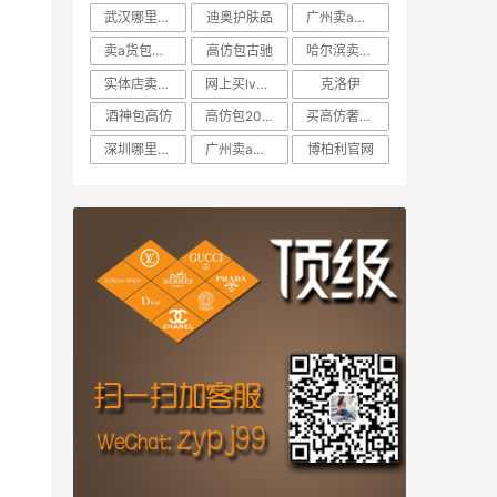
武汉哪里买包包样式多
迪奥护肤品
广州卖a货包包的地方在哪
卖a货包包靠谱的微商
高仿包古驰
哈尔滨卖高仿一条街
实体店卖a货
网上买lv包包在哪里买靠
克洛伊
酒神包高仿
高仿包2000和3000
买高仿奢侈品包包在哪买
深圳哪里买A货日默瓦旅行
广州卖a货包包的地方在哪
博柏利官网