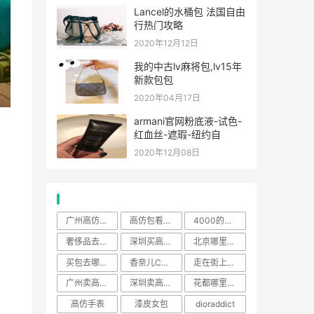
Lancel的水桶包 法国自由
行热门攻略
2020年12月12日
我的中古lv麻将包,lv15年
新款包包
2020年04月17日
armani官网粉底液-试色-
红血丝-遮瑕-纽约自
2020年12月08日
热门标签
广州高仿包包
高仿包看得出来吗
4000的高仿包和200
奢侈品去哪里买
深圳买高仿LV多少钱
北京哪里有卖a货的地方
买包去哪里买
香奈儿CF包
走在街上背高仿包
广州卖高仿奢侈品原版的地
深圳卖高仿奢侈品原版的地
花都哪里有卖高仿包包的
高仿手表
漆皮女包
dioraddict