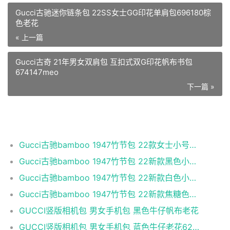
Gucci古驰迷你链条包 22SS女士GG印花单肩包696180棕
色老花
« 上一篇
Gucci古奇 21年男女双肩包 互扣式双G印花帆布书包
674147meo
下一篇 »
相关推荐
Gucci古驰bamboo 1947竹节包 22款女士小号GG大LOGO竹节
Gucci古驰bamboo 1947竹节包 22新款黑色小牛皮小号竹
Gucci古驰bamboo 1947竹节包 22新款白色小牛皮小号竹
Gucci古驰bamboo 1947竹节包 22新款焦糖色小牛皮小号
GUCCI竖版相机包 男女手机包 黑色牛仔帆布老花
GUCCI竖版相机包 男女手机包 蓝色牛仔老花625615