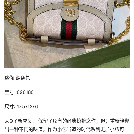
迷你 链条包
型号 :696180
尺寸: 17.5*13*6
太Q了新成员， 保留了原有的经典惊艳之作，但；重新诠释
出一种不同的味道，作为小包当道的时代系列更加小巧可