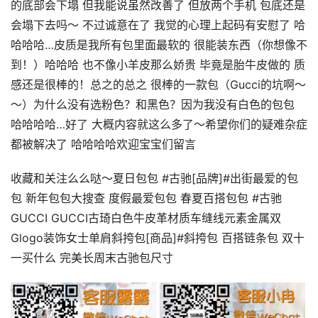
的底部会下塌 但我能说虽然改善了 但放两个手机 包底还是
会塌下去吗～ 不过诚意在了 我觉的心理上起码有安慰了 哈
哈哈哈…皮质是我所有包里面最软的 很能装东西（你想像不
到！）哈哈哈 也不像小羊皮那么娇贵 毕竟是胎牛皮做的 质
感还是很棒的！总之的总之 很棒的一款包（Gucci的坑啊～
～）为什么没有选粉色？和黑色？因为我没有白色的包包
哈哈哈哈…好了 大概内容就这么多了～希望你们的疑难杂症
都被解决了 哈哈哈哈欢迎宝宝们留言
收藏和关注么么哒～夏日包包 #古驰[品牌]#出街最爱的包
包 新年包包大搜查 度假最爱包包 春夏百搭包包 #古驰
GUCCI GUCCI古琦白色牛皮革材质车缝线元素金属双
Glogo装饰女士单肩斜挎包[商品]#斜挎包 百搭链条包 双十
一买什么 完美长周末古驰包尺寸