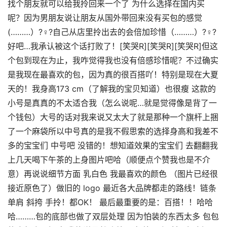
找个朋友就可以给我拎回来一个了 为什么选择在国内买
呢？因为男朋友说让朋友从国外带回来没有买包的感觉
(………）?♀?自己从店里拎出去的会倍加珍惜（………）?♀?
好吧…我承认被这个话打败了！[笑哭R][笑哭R][笑哭R]但这
个包到现在为止，我咋觉得我也没有倍感珍惜呢？不过确实
是我现在最喜欢的包，因为真的很百搭吖！特别是现在大夏
天的！我身高173 cm（了解我的宝贝知道）也很瘦 这款的
小号是真真的不太适合我（怎么说呢…就是觉得像是背了一
个钱包）大号的话对我来说又太大了就是那种一个旗杆上捆
了一个麻袋所以中号真的是我不假思索的选择身高和我差不
多的宝宝们 中号吧 没错的！想知道效果的宝宝们 去翻翻我
上几天喝下午茶的上身图片吧哈（顺便点个赞我也是不介
意）再说说细节方面 乳白色 我最喜欢的颜色 （图片已经很
接近原色了）做旧的 logo 最近各大品牌都走的路线！链条
单肩 斜挎 手拎！都OK！ 最后最重要的是：百搭！！哈哈
哈………包的底部也做了双层处理 因为怕装的东西太多 包包