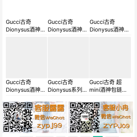
晶扣黑女包
晶扣绿色女
晶扣女包4
Gucci古奇
Gucci古奇
Gucci古奇
Dionysus酒神包
Dionysus酒神包
Dionysus酒神包
400249经典女
400249经典女
400249经典女
士链条斜挎单肩
士链条斜挎单肩
士链条斜挎单肩
包黑色麂皮中号
包红色麂皮中号
包印花纹麂皮中
单肩
单肩
号单肩
Gucci古奇
Gucci古奇
Gucci古奇 超
Dionysus酒神包
Dionysus系列
mini酒神包链条
400249经典女
super mini酒神
包单肩包斜挎包
士链条斜挎单肩
包链条单肩包古
白色牛皮水晶扣
包卡其色麂皮中
驰 476432黑
号单肩