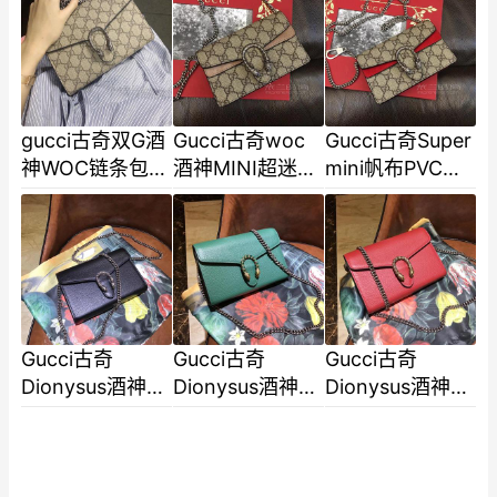
号链条包421970
帆布包红色链条
帆布包卡其色链
包421970
条包421970
gucci古奇双G酒
Gucci古奇woc
Gucci古奇Super
神WOC链条包老
酒神MINI超迷你
mini帆布PVC女
花女包单肩斜挎
单肩链条斜挎女
士单肩斜挎包酒
包经典小号
包476432卡其
神包代购正品
401231
色
476432红色
Gucci古奇
Gucci古奇
Gucci古奇
Dionysus酒神包
Dionysus酒神包
Dionysus酒神包
经典WOC链条包
经典WOC链条包
经典WOC链条包
荔枝纹牛皮单肩
荔枝纹牛皮单肩
荔枝纹牛皮单肩
包斜挎包红色水
包斜挎包红色水
包斜挎包红色水