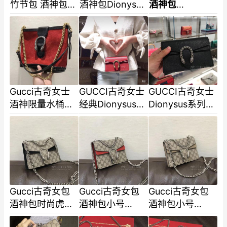
竹节包 酒神包
酒神包Dionysus
酒神包
Dionysus黑色条
白蓝红条纹拼色
Dionysus条纹
纹拼色翻盖包手
翻盖包手提单肩
拼色翻盖包手提
提单肩
斜挎
单肩斜挎包海军
Gucci古奇女士
GUCCI古奇女士
GUCCI古奇女士
酒神限量水桶链
经典Dionysus酒
Dionysus系列超
条包499622红
神包迷你单肩包
迷你链条单肩斜
色麂皮流浪包
斜挎包476432
挎包476432黑
红色牛皮水晶扣
色水晶扣牛皮
Gucci古奇女包
Gucci古奇女包
Gucci古奇女包
酒神包时尚虎头
酒神包小号
酒神包小号
扣帆布包黑色小
dionysus虎头扣
dionysus虎头扣