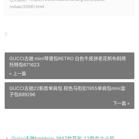
nvbao/20581.html
0
GUCCI古驰 mini琴谱包RETRO 白色牛皮拼老花帆布斜挎
托特包671623
« 上一篇
GUCCI古驰22新款单肩包 棕色马衔扣1955单肩包mini盒
子包699296
下一篇 »
相关推荐
Gucci古驰bamboo 1947竹节包 22款女士小号GG大LOGO竹节