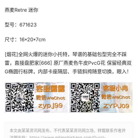
燕麦Retre 迷你
型号：671623
尺寸：16*20*7cm
[烟花]全网火爆的迷你小托特，琴谱的基础包型完全不踩
雷，直接盘肥家[666] 原厂燕麦色牛皮PvcG花 保留经典双
G椭圆行标牌，内部卡座隔层、手链斜挎随意切换，眼入！
本文由某某资讯网发布，不代表某某资讯网立场，转载联系作者并
注明出处：https://www.milanshishang.com/Gucci-