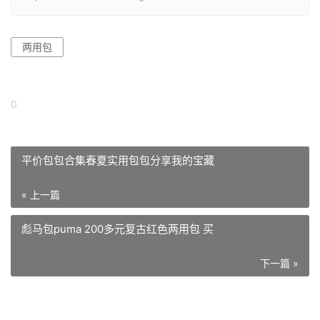
两用包
0
平价包包合集春夏实用包包分享我的宝藏
« 上一篇
彪马包puma 200多元复古红色两用包 买
下一篇 »
相关推荐