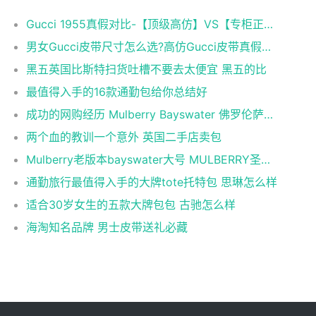
Gucci 1955真假对比-【顶级高仿】VS【专柜正品】
男女Gucci皮带尺寸怎么选?高仿Gucci皮带真假对比！
黑五英国比斯特扫货吐槽不要去太便宜 黑五的比
最值得入手的16款通勤包给你总结好
成功的网购经历 Mulberry Bayswater 佛罗伦萨小镇
两个血的教训一个意外 英国二手店卖包
Mulberry老版本bayswater大号 MULBERRY圣乔瓦尼广场店
通勤旅行最值得入手的大牌tote托特包 思琳怎么样
适合30岁女生的五款大牌包包 古驰怎么样
海淘知名品牌 男士皮带送礼必藏