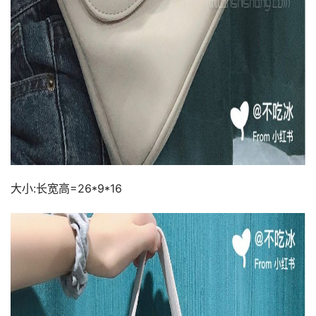
大小:长宽高=26*9*16