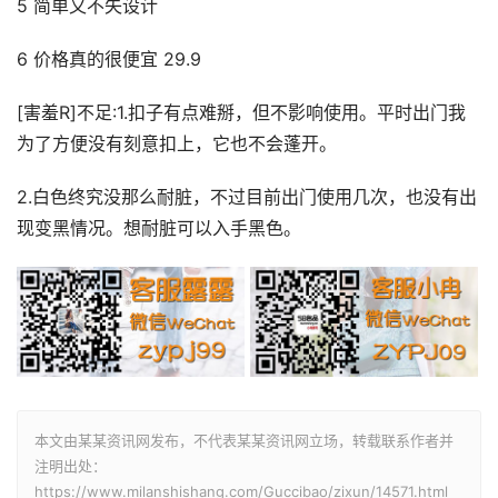
5 简单又不失设计
6 价格真的很便宜 29.9
[害羞R]不足:1.扣子有点难掰，但不影响使用。平时出门我
为了方便没有刻意扣上，它也不会蓬开。
2.白色终究没那么耐脏，不过目前出门使用几次，也没有出
现变黑情况。想耐脏可以入手黑色。
本文由某某资讯网发布，不代表某某资讯网立场，转载联系作者并
注明出处：
https://www.milanshishang.com/Guccibao/zixun/14571.html