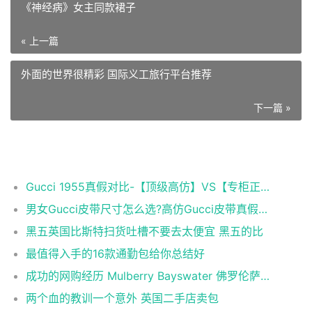
《神经病》女主同款裙子
« 上一篇
外面的世界很精彩 国际义工旅行平台推荐
下一篇 »
相关推荐
Gucci 1955真假对比-【顶级高仿】VS【专柜正品】
男女Gucci皮带尺寸怎么选?高仿Gucci皮带真假对比！
黑五英国比斯特扫货吐槽不要去太便宜 黑五的比
最值得入手的16款通勤包给你总结好
成功的网购经历 Mulberry Bayswater 佛罗伦萨小镇
两个血的教训一个意外 英国二手店卖包