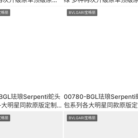
面光泽细腻 手
小牛皮皮面光泽细腻 手
I宝格丽
BVLGARI宝格丽
-BGL珐琅Serpenti蛇头
00780-BGL珐琅Serpent
各大明星同款原版定制完
包系列各大明星同款原版定
顶级工艺进口原厂
美复刻顶级工艺进口原厂
I宝格丽
BVLGARI宝格丽