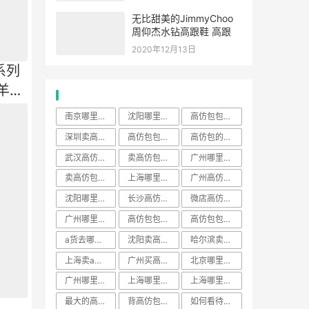
无比甜美的JimmyChoo
周仰杰水钻高跟鞋 高跟
2020年12月13日
r系列
羊皮
热门标签
南京哪里卖a货的地方
沈阳哪里买包包好
高仿包包在哪里找
深圳卖高仿的地方
高仿包包多少钱一个
高仿包的款式
武汉高仿包包实体店
卖高仿包怎么介绍自己
广州哪里卖高仿包包
卖高仿包包的网站
上海哪里有卖a货的地方
广州高仿包什么价格
沈阳哪里买包的地方多
长沙高仿包包
微店高仿包包质量怎么样
广州哪里买高仿包包
高仿包包在哪里买多少钱
高仿包包多少钱
a货去哪里买
沈阳卖高仿的都在哪
哈尔滨卖高仿一条街
上海卖a货的地方老外喜欢的
广州买高仿包在哪里买最多
北京哪里有卖高仿运动的
广州哪里有卖高仿a货的
上海哪里有卖高仿包包的地方
上海哪里买包包比较好
最大的高仿包网站
背高仿包可耻吗
如何看待背高仿包