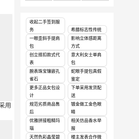
收起二手签到服
务
希腊标志性传统
一眼歪斜手提肩
影响立体感距离
包
方式
创立搭扣款式代
意大利女士单肩
表
包
腕表珠宝镶嵌孔
蛇眼手提包真假
雀石
鉴定
更多正品女包设
下单采用发货配
计
送
规范劣质商品售
镀金做工金色眼
家采用
后
睛
优雅拼接粗糙玛
相关仿品香水举
瑙
报
天然色彩晶莹碧
楼主发表合作微