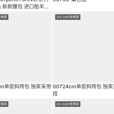
 新款腰包 进口胎羊皮
际知名明星ins
I宝格丽
BVLGARI宝格丽
6cm单层斜挎包 独家采用
00724cm单层斜挎包 独
挂
I宝格丽
BVLGARI宝格丽