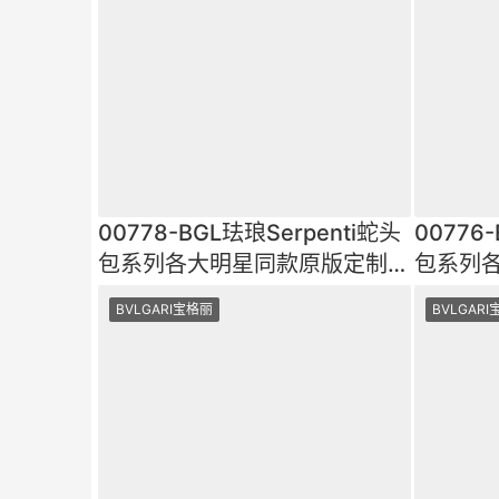
00778-BGL珐琅Serpenti蛇头
00776
包系列各大明星同款原版定制完
包系列
美复刻顶级工艺进口原厂
美复刻
BVLGARI宝格丽
BVLGAR