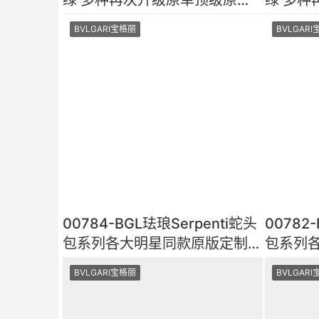
小牛皮皮面光泽细腻 手
小牛皮皮
BVLGARI宝格丽
BVLGAR
00784-BGL珐琅Serpenti蛇头
00782
包系列各大明星同款原版定制完
包系列
美复刻顶级工艺进口原厂
美复刻
BVLGARI宝格丽
BVLGAR