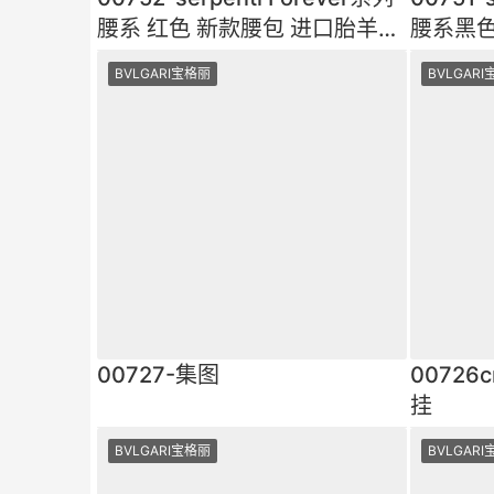
腰系 红色 新款腰包 进口胎羊皮
腰系黑色
绗缝 国际知名明星ins
绗缝 国
BVLGARI宝格丽
BVLGAR
00727-集图
0072
挂
BVLGARI宝格丽
BVLGAR