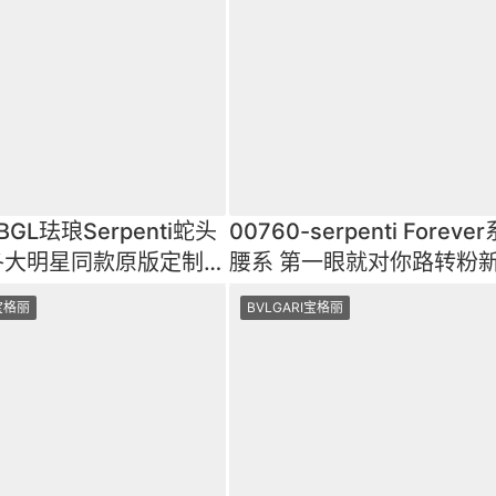
-BGL珐琅Serpenti蛇头
00760-serpenti Foreve
各大明星同款原版定制完
腰系 第一眼就对你路转粉
顶级工艺进口原厂
腰包 进口胎羊皮绗缝
I宝格丽
BVLGARI宝格丽