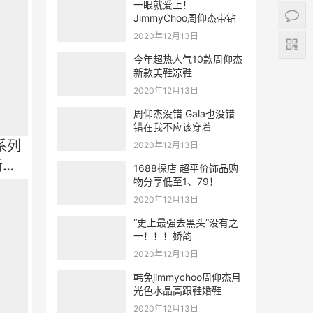
一眼就爱上！
JimmyChoo周仰杰带钻
高跟凉鞋
2020年12月13日
今年超热人气10款周仰杰
新款美鞋凉鞋
2020年12月13日
周仰杰没错 Gala也没错
错在我不应该穿着
r系列
2020年12月13日
新款
1688探店 超平价饰品购
物分享低至1、79！
2020年12月13日
“史上最强去黑头”没有之
一！！！娇韵
2020年12月13日
韩免jimmychoo周仰杰月
光色水晶高跟鞋婚鞋
2020年12月13日