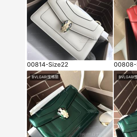
00814-Size22
00808-
BVLGARI宝格丽
BVLGAR