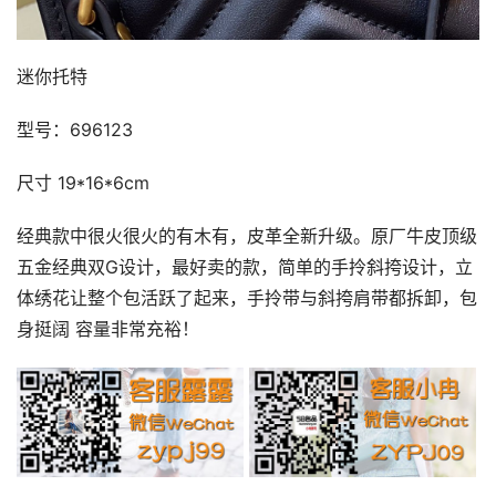
迷你托特
型号：696123
尺寸 19*16*6cm
经典款中很火很火的有木有，皮革全新升级。原厂牛皮顶级
五金经典双G设计，最好卖的款，简单的手拎斜挎设计，立
体绣花让整个包活跃了起来，手拎带与斜挎肩带都拆卸，包
身挺阔 容量非常充裕！