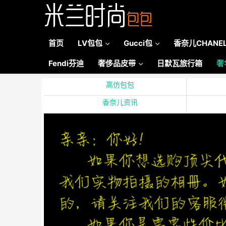
首页
LV包包
Gucci包
香奈儿CHANE
Fendi芬迪
奢侈品皮带
日默瓦旅行箱
奢
高仿包包
香奈儿资讯