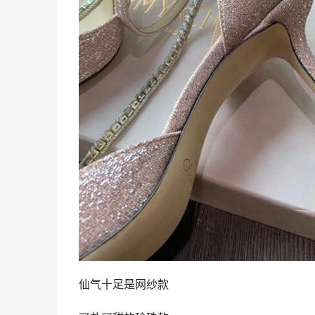
仙气十足是网纱款