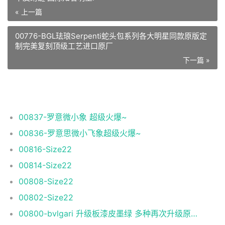
« 上一篇
00776-BGL珐琅Serpenti蛇头包系列各大明星同款原版定
制完美复刻顶级工艺进口原厂
下一篇 »
相关推荐
00837-罗意微小象 超级火爆~
00836-罗意思微小飞象超级火爆~
00816-Size22
00814-Size22
00808-Size22
00802-Size22
00800-bvlgari 升级板漆皮墨绿 多种再次升级原单顶