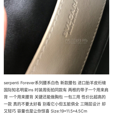
serpenti Forever系列腰系白色 新款腰包 进口胎羊皮绗缝
国际知名明星ins 时装周街拍同款有 两根的带子一个用来肩
背 一个用来腰背 关键还能做胸包 一包三用 性价比超高的
一款 真的不要太好看 别看它小但五脏俱全 三隔层设计 却
又轻巧 容量也是让你惊喜 Size:19*11.5*4.5Cm