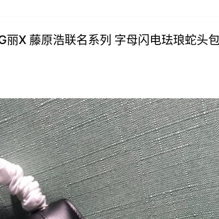
GMT宝G丽X 藤原浩联名系列 字母闪电珐琅蛇头