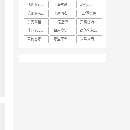
代购级别和高仿的区别
上海卖高仿奢侈品的地方
a货gucci包包哪里买
杭州买奢侈品去哪里买
北京有名卖高仿货的地方
LV圆饼包
东莞哪里卖a货LV包
克洛伊
买高仿内包去哪个网站
什么app能买高仿包包
自用高仿包可以背去美国吗
高仿包包一般哪里可以买
高仿包哪里产地比较好
哪些平台可以买高仿货
去马来西亚可以背高仿包包