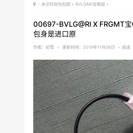
米兰时尚包包网
>
BVLGARI宝格丽
>
00697-BVLG@RI X FR
包身是进口原
作者：初雪
•
更新时间：2019年11月08日
•
阅读