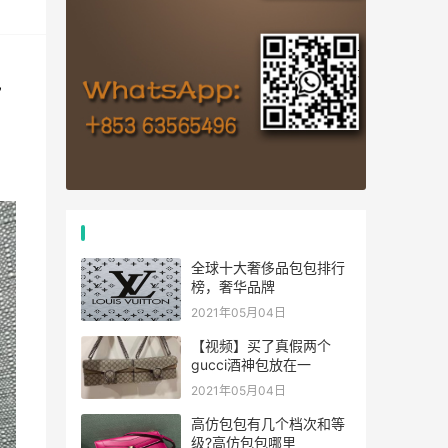
包
热门文章
全球十大奢侈品包包排行
榜，奢华品牌
2021年05月04日
【视频】买了真假两个
gucci酒神包放在一
2021年05月04日
高仿包包有几个档次和等
级?高仿包包哪里