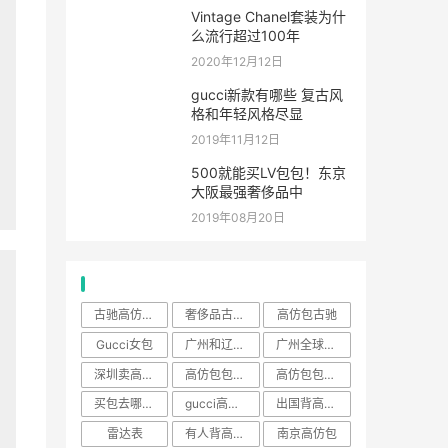
Vintage Chanel套装为什
么流行超过100年
2020年12月12日
gucci新款有哪些 复古风
格和年轻风格尽显
2019年11月12日
500就能买LV包包！东京
大阪最强奢侈品中
2019年08月20日
热门标签
古驰高仿包大概多少钱
奢侈品古驰包高仿包包多少
高仿包古驰
Gucci女包
广州和辽宁高仿包哪个地方好
广州全球最大高仿包包
深圳卖高仿包的地方
高仿包包的工厂在哪里
高仿包包好吗
买包去哪里买
gucci高仿包包与正品
出国背高仿包包能通过吗
雷达表
有人背高仿包出国的吗
南京高仿包