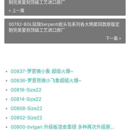
制完美复刻顶级工艺进口原厂
« 上一篇
00782-BGL珐琅Serpenti蛇头包系列各大明星同款原版定
制完美复刻顶级工艺进口原厂
下一篇 »
相关推荐
00837-罗意微小象 超级火爆~
00836-罗意思微小飞象超级火爆~
00816-Size22
00814-Size22
00808-Size22
00802-Size22
00800-bvlgari 升级板漆皮墨绿 多种再次升级原单顶