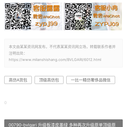
本文由某某资讯网发布，不代表某某资讯网立场，转载联系作者并
注明出处：
https://www.milanshishang.com/BVLGARI/6012.html
高仿A货包
顶级高仿包
一比一精仿奢侈品微信
0
00790-bvlgari 升级板漆皮墨绿 多种再次升级原单顶级原