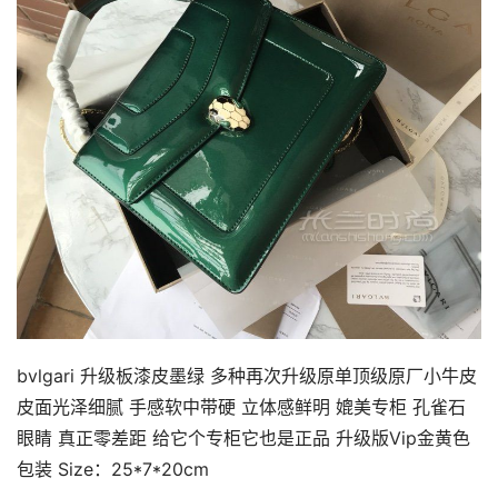
bvlgari 升级板漆皮墨绿 多种再次升级原单顶级原厂小牛皮
皮面光泽细腻 手感软中带硬 立体感鲜明 媲美专柜 孔雀石
眼睛 真正零差距 给它个专柜它也是正品 升级版Vip金黄色
包装 Size：25*7*20cm