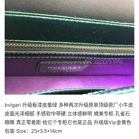
bvlgari 升级板漆皮墨绿 多种再次升级原单顶级原厂小牛皮
皮面光泽细腻 手感软中带硬 立体感鲜明 媲美专柜 孔雀石
眼睛 真正零差距 给它个专柜它也是正品 升级版Vip金黄色
包装 Size：25*3.5*14cm