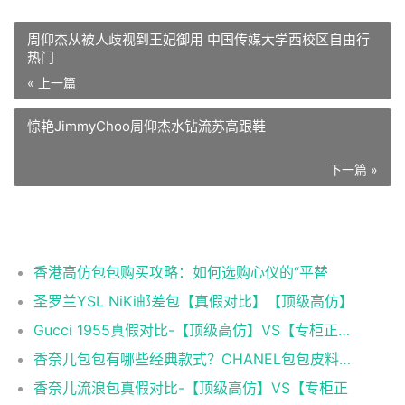
周仰杰从被人歧视到王妃御用 中国传媒大学西校区自由行
热门
« 上一篇
惊艳JimmyChoo周仰杰水钻流苏高跟鞋
下一篇 »
相关推荐
香港高仿包包购买攻略：如何选购心仪的“平替
圣罗兰YSL NiKi邮差包【真假对比】【顶级高仿】
Gucci 1955真假对比-【顶级高仿】VS【专柜正品】
香奈儿包包有哪些经典款式？CHANEL包包皮料科普
香奈儿流浪包真假对比-【顶级高仿】VS【专柜正