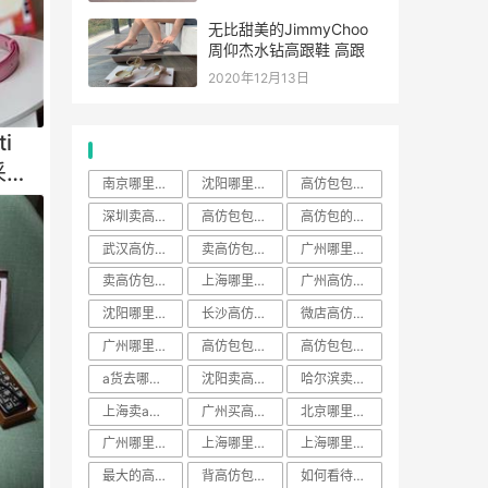
无比甜美的JimmyChoo
周仰杰水钻高跟鞋 高跟
2020年12月13日
ti
热门标签
采用
南京哪里卖a货的地方
沈阳哪里买包包好
高仿包包在哪里找
深圳卖高仿的地方
高仿包包多少钱一个
高仿包的款式
武汉高仿包包实体店
卖高仿包怎么介绍自己
广州哪里卖高仿包包
卖高仿包包的网站
上海哪里有卖a货的地方
广州高仿包什么价格
沈阳哪里买包的地方多
长沙高仿包包
微店高仿包包质量怎么样
广州哪里买高仿包包
高仿包包在哪里买多少钱
高仿包包多少钱
a货去哪里买
沈阳卖高仿的都在哪
哈尔滨卖高仿一条街
上海卖a货的地方老外喜欢的
广州买高仿包在哪里买最多
北京哪里有卖高仿运动的
广州哪里有卖高仿a货的
上海哪里有卖高仿包包的地方
上海哪里买包包比较好
最大的高仿包网站
背高仿包可耻吗
如何看待背高仿包