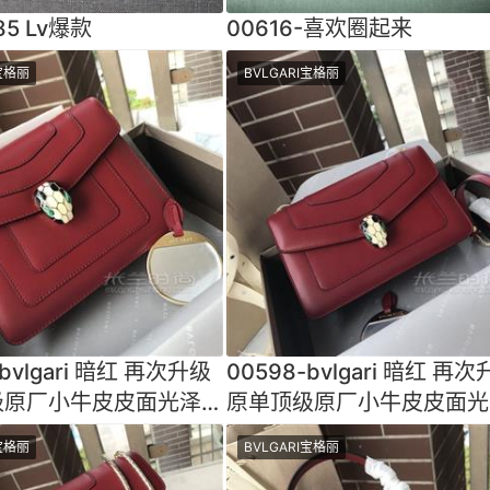
85 Lv爆款
00616-喜欢圈起来
I宝格丽
BVLGARI宝格丽
-bvlgari 暗红 再次升级
00598-bvlgari 暗红 再
级原厂小牛皮皮面光泽细
原单顶级原厂小牛皮皮面光
软中带硬 立体
腻 手感软中带硬 立体
I宝格丽
BVLGARI宝格丽