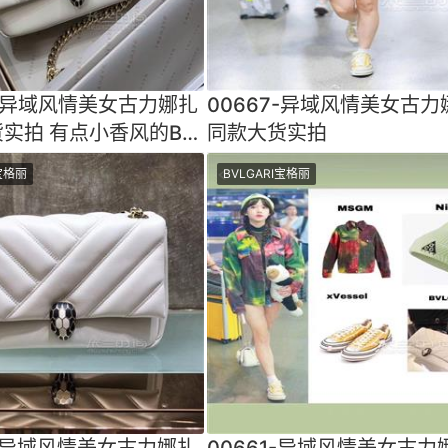
9-异域风情美女古力娜扎
00667-异域风情美女古力
实拍 有点小香风的B家
同款大货实拍
格呈现啦几何
I宝格丽
BVLGARI宝格丽
5-异域风情美女古力娜扎
00661-异域风情美女古力