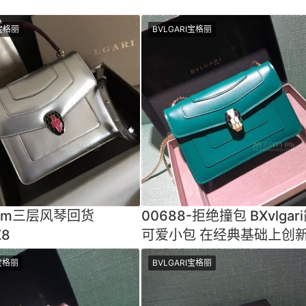
I宝格丽
BVLGARI宝格丽
2cm三层风琴回货
00688-拒绝撞包 BXvlgar
X8
可爱小包 在经典基础上创新
节分析 小mini大肚量
I宝格丽
BVLGARI宝格丽