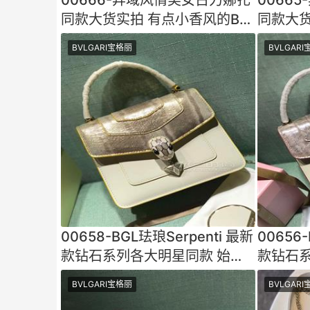
同款大货实拍 有点小香风的B家
同款大货
自我风格呈现啦几何
自我风
BVLGARI宝格丽
BVLGAR
00658-BGL珐琅Serpenti 最新
00656-
款钻石系列各大明星同款 始于
款钻石系
台伯河上的光影情缘正在
台伯河
BVLGARI宝格丽
BVLGAR