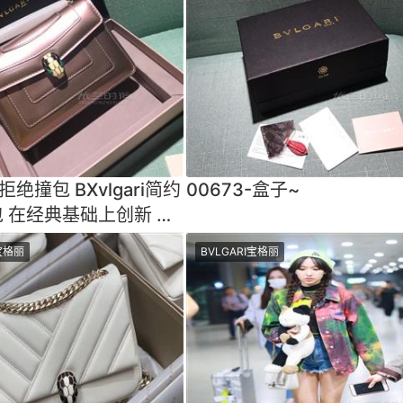
-拒绝撞包 BXvlgari简约
00673-盒子~
 在经典基础上创新 细
小mini大肚量
I宝格丽
BVLGARI宝格丽