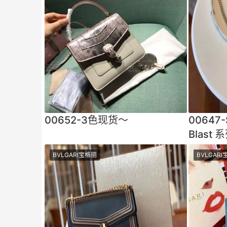
00652-3色现货～
00647-
Blas
风格散
BVLGARI宝格丽
BVLGAR