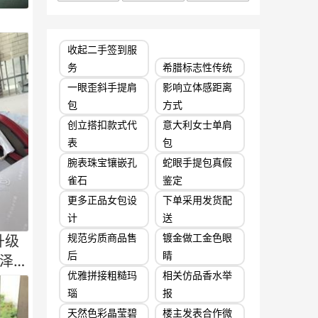
收起二手签到服
务
希腊标志性传统
一眼歪斜手提肩
影响立体感距离
包
方式
创立搭扣款式代
意大利女士单肩
表
包
腕表珠宝镶嵌孔
蛇眼手提包真假
雀石
鉴定
更多正品女包设
下单采用发货配
计
送
规范劣质商品售
镀金做工金色眼
次升级
后
睛
泽细
优雅拼接粗糙玛
相关仿品香水举
瑙
报
天然色彩晶莹碧
楼主发表合作微