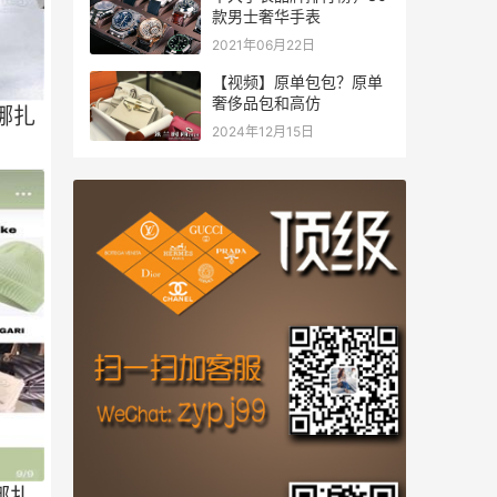
款男士奢华手表
2021年06月22日
【视频】原单包包？原单
奢侈品包和高仿
娜扎
2024年12月15日
娜扎