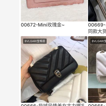
00672-Mini玫瑰金~
0066
同款大货
自我风
BVLGARI宝格丽
BVLGAR
00666-异域风情美女古力娜扎
0066