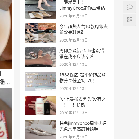
一眼就爱上！
JimmyChoo周仰杰带钻
高跟凉鞋
2020年12月13日
今年超热人气10款周仰杰
新款美鞋凉鞋
2020年12月13日
周仰杰没错 Gala也没错
错在我不应该穿着
2020年12月13日
d
1688探店 超平价饰品购
物分享低至1、79！
尚摇滚
2020年12月13日
“史上最强去黑头”没有之
一！！！娇韵
2020年12月13日
韩免jimmychoo周仰杰月
光色水晶高跟鞋婚鞋
2020年12月13日