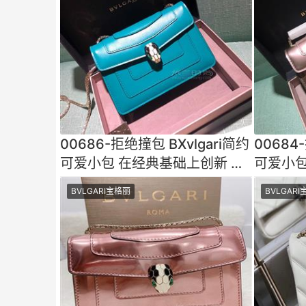
00686-拒绝撞包 BXvlgari简约
00684
可爱小包 在经典基础上创新 细
可爱小包
节分析 小mini大肚量
节分析 
BVLGARI宝格丽
BVLGAR