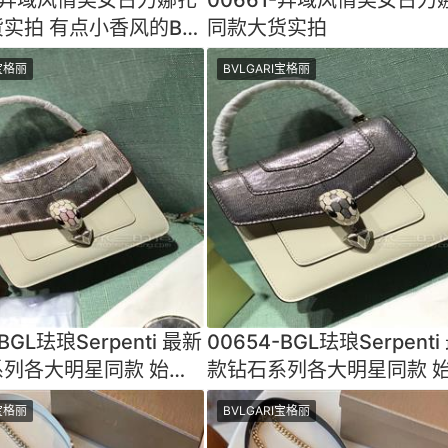
实拍 有点小香风的B家
同款大货实拍
格呈现啦几何
I宝格丽
BVLGARI宝格丽
BGL珐琅Serpenti 最新
00654-BGL珐琅Serpenti
列各大明星同款 始于
款钻石系列各大明星同款 
上的光影情缘正在
台伯河上的光影情缘正在
I宝格丽
BVLGARI宝格丽