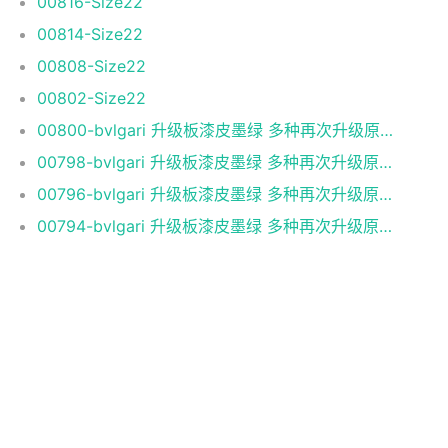
BGL珐琅Serpenti蛇头包系列各大明星同款，原版定制，完
美复刻，顶级工艺，进口原厂小牛皮，原版全套包装配置，
代购级 单层20*5*15cm00761879