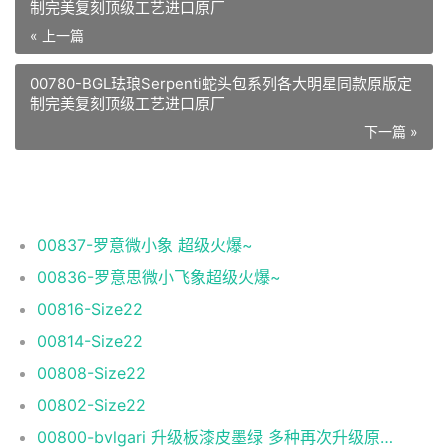
制完美复刻顶级工艺进口原厂
« 上一篇
00780-BGL珐琅Serpenti蛇头包系列各大明星同款原版定
制完美复刻顶级工艺进口原厂
下一篇 »
相关推荐
00837-罗意微小象 超级火爆~
00836-罗意思微小飞象超级火爆~
00816-Size22
00814-Size22
00808-Size22
00802-Size22
00800-bvlgari 升级板漆皮墨绿 多种再次升级原单顶