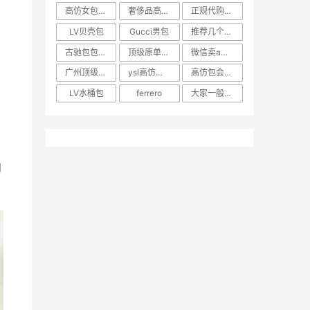
高仿女包批发
奢侈品高仿包和正品区别大
正规代购在哪找
LV贝壳包
Gucci男包
推荐几个高仿微商
古驰包包a货一般多少钱
顶级原单是什么货
微信卖a货的质量怎么样
广州顶级复刻表哪里买
ysl高仿包包哪里有
高仿包会被看出来吗
LV水桶包
ferrero
大家一般买奢侈品包在哪里