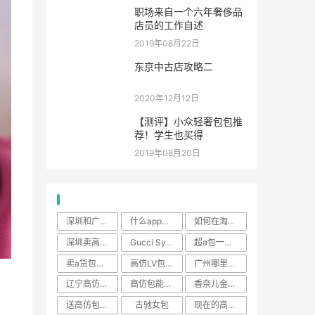
职场来自一个六年奢侈品
店员的工作自述
2019年08月22日
东京中古店攻略二
2020年12月12日
【测评】小众轻奢包包推
荐！学生也买得
2019年08月20日
热门标签
深圳和广州哪的高仿包比较好
什么app能买高仿品牌包
如何在淘宝买高仿
深圳卖高仿奢侈品原版的地
Gucci Sylvie
超a包一般什么价位
卖a货包包的微信号
高仿LV包包哪里买
广州哪里卖高仿包
辽宁高仿包质量怎么样
高仿包能被看出来吗
香奈儿金球包
送高仿包给人好吗
古驰女包
现在的高仿包可以以假乱真