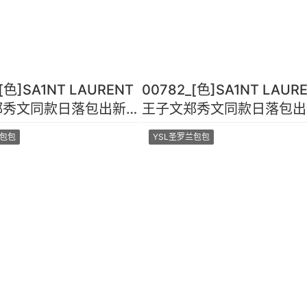
[色]SA1NT LAURENT
00782_[色]SA1NT LAUR
郑秀文同款日落包出新纹
王子文郑秀文同款日落包出
顶级进口原单牛皮牙
路了！顶级进口原单牛皮牙
兰包包
YSL圣罗兰包包