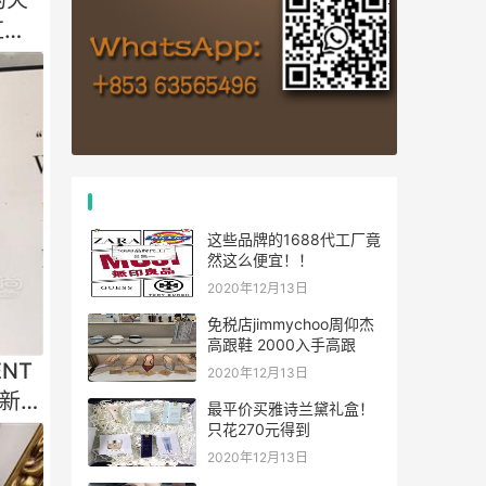
红明
推荐文章
这些品牌的1688代工厂竟
然这么便宜！！
2020年12月13日
免税店jimmychoo周仰杰
高跟鞋 2000入手高跟
ENT
2020年12月13日
新纹
最平价买雅诗兰黛礼盒！
只花270元得到
2020年12月13日