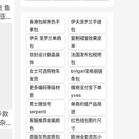
货 鱼
亚鱼
香港包邮黑色手
伊夫圣罗兰手提
拿包
包
伊夫 圣罗兰单肩
复制褶皱效果皮
包
革
信封设计翻盖装
法国发布包税挎
饰
包
女士可选购物车
bvlgari宝格丽链
发货
条包
更多编码等级材
微商支付宝下单
质
yves
男士微信号
单肩绗缝产品用
serpenti
途
步款
客服推荐金属颜
红色钱包图片尺
杂给
色
寸
原版灰色皮质包
欧洲全套流苏小