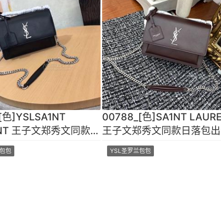
[色]YSLSA1NT
00788_[色]SA1NT LAUR
ENT 王子文郑秀文同款日
王子文郑秀文同款日落包出
新纹路了！顶级进口原单
路了！顶级进口原单牛皮牙
兰包包
YSL圣罗兰包包