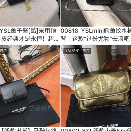
_YSL鱼子酱[酷]采用顶
00818_YSLmini鳄鱼纹水
牛皮经典才是永恒！超乎
背上这款“过份尤物”去浪吧
百搭做工细节都
过份了！！它过份夺
兰包包
YSL圣罗兰包包
7_【新款出货】马鞍包终
00802_YSL新款小号Niki