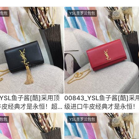
兰包包
YSL圣罗兰包包
_YSL鱼子酱[酷]采用顶
00843_YSL鱼子酱[酷]采
牛皮经典才是永恒！超乎
级进口牛皮经典才是永恒！
百搭做工细节都
想象的百搭做工细节都
兰包包
YSL圣罗兰包包