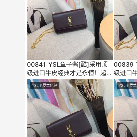
00841_YSL鱼子酱[酷]采用顶
00839
级进口牛皮经典才是永恒！超乎
级进口
想象的百搭做工细节都
想象的
YSL圣罗兰包包
YSL圣罗