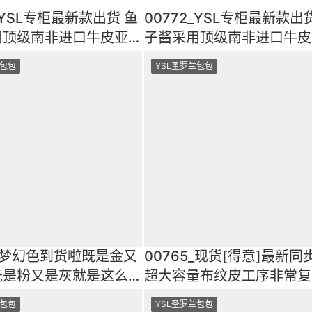
_YSL专柜最新款出货 鱼
00772_YSL专柜最新款出
用顶级南非进口牛皮亚鱼
子酱采用顶级南非进口牛皮
经典才是永恒
子酱纹经典才是永恒
兰包包
YSL圣罗兰包包
8_梦幻色到货啦既是金又
00765_现货[得意]最新同
既是粉又是灰就是这么神
超大容量布纹皮工序非常复
绝对做不来这
你们不一样的视觉效
兰包包
YSL圣罗兰包包