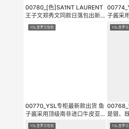
00780_[色]SA1NT LAURENT
00774
王子文郑秀文同款日落包出新纹
子酱采
路了！顶级进口原单牛皮牙
子酱纹
YSL圣罗兰包包
YSL圣罗
00770_YSL专柜最新款出货 鱼
0076
子酱采用顶级南非进口牛皮亚鱼
是银、
子酱纹经典才是永恒
奇无ZP
YSL圣罗兰包包
YSL圣罗