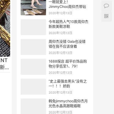
一眼就爱上！
JimmyChoo周仰杰带钻
高跟凉鞋
2020年12月13日
今年超热人气10款周仰杰
新款美鞋凉鞋
2020年12月13日
周仰杰没错 Gala也没错
错在我不应该穿着
2020年12月13日
ENT
1688探店 超平价饰品购
物分享低至1、79！
新纹
2020年12月13日
“史上最强去黑头”没有之
一！！！娇韵
2020年12月13日
韩免jimmychoo周仰杰月
光色水晶高跟鞋婚鞋
2020年12月13日