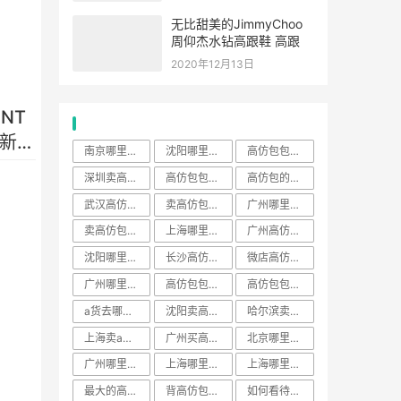
无比甜美的JimmyChoo
周仰杰水钻高跟鞋 高跟
2020年12月13日
ENT
热门标签
新纹
南京哪里卖a货的地方
沈阳哪里买包包好
高仿包包在哪里找
深圳卖高仿的地方
高仿包包多少钱一个
高仿包的款式
武汉高仿包包实体店
卖高仿包怎么介绍自己
广州哪里卖高仿包包
卖高仿包包的网站
上海哪里有卖a货的地方
广州高仿包什么价格
沈阳哪里买包的地方多
长沙高仿包包
微店高仿包包质量怎么样
广州哪里买高仿包包
高仿包包在哪里买多少钱
高仿包包多少钱
a货去哪里买
沈阳卖高仿的都在哪
哈尔滨卖高仿一条街
上海卖a货的地方老外喜欢的
广州买高仿包在哪里买最多
北京哪里有卖高仿运动的
广州哪里有卖高仿a货的
上海哪里有卖高仿包包的地方
上海哪里买包包比较好
最大的高仿包网站
背高仿包可耻吗
如何看待背高仿包