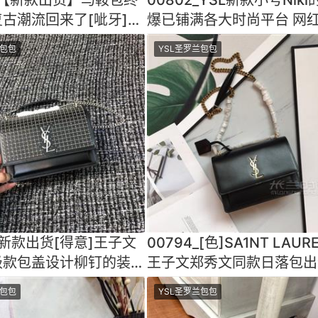
古潮流回来了[呲牙]设
爆已铺满各大时尚平台 网
简约摸上去质
星齐背 沙革纹金色 软软
兰包包
YSL圣罗兰包包
6_新款出货[得意]王子文
00794_[色]SA1NT LAUR
级款包盖设计柳钉的装饰
王子文郑秀文同款日落包出
加了活力的气
路了！顶级进口原单牛皮牙
兰包包
YSL圣罗兰包包