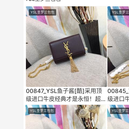
YSL圣罗兰包包
YSL圣罗
00847_YSL鱼子酱[酷]采用顶
00845
级进口牛皮经典才是永恒！超乎
级进口
想象的百搭做工细节都
想象的
YSL圣罗兰包包
YSL圣罗