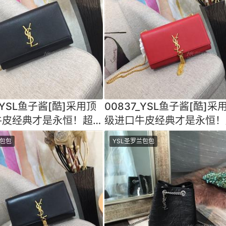
_YSL鱼子酱[酷]采用顶
00837_YSL鱼子酱[酷]采
牛皮经典才是永恒！超乎
级进口牛皮经典才是永恒！
百搭做工细节都
想象的百搭做工细节都
兰包包
YSL圣罗兰包包