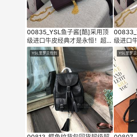
00835_YSL鱼子酱[酷]采用顶
00833
级进口牛皮经典才是永恒！超乎
级进口
想象的百搭做工细节都
想象的
YSL圣罗兰包包
YSL圣罗
00813_鳄鱼纹背包回货超级超
0080