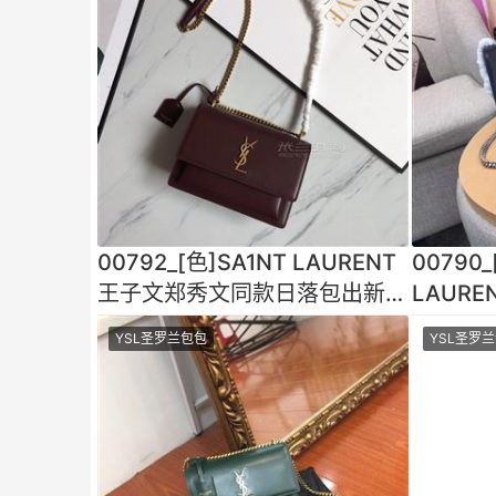
00792_[色]SA1NT LAURENT
00790_
王子文郑秀文同款日落包出新纹
LAUR
路了！顶级进口原单牛皮牙
落包出
YSL圣罗兰包包
YSL圣罗
牛