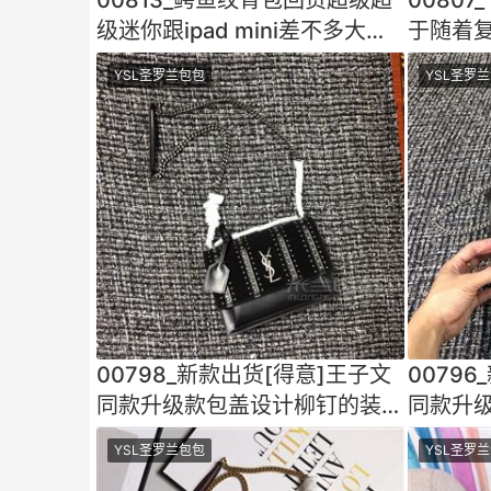
级迷你跟ipad mini差不多大
于随着复
小！复古手抓鳄鱼纹皱皱的
计风格
YSL圣罗兰包包
YSL圣罗
00798_新款出货[得意]王子文
0079
同款升级款包盖设计柳钉的装饰
同款升
点缀添加了活力的气
点缀添
YSL圣罗兰包包
YSL圣罗