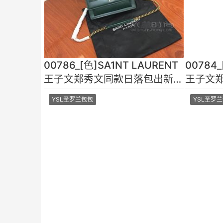
00786_[色]SA1NT LAURENT
00784_
王子文郑秀文同款日落包出新纹
王子文
路了！顶级进口原单牛皮牙
路了！
YSL圣罗兰包包
YSL圣罗