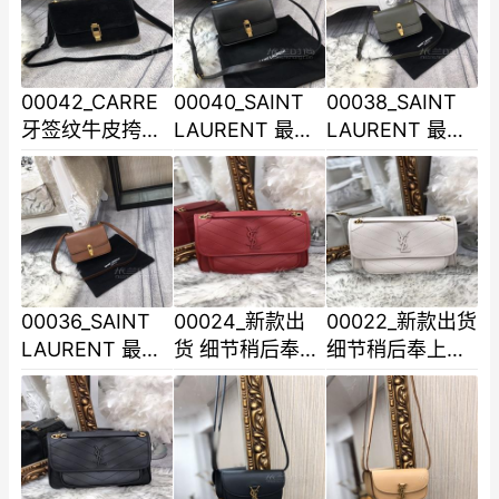
序
序
精致
00042_CARRE
00040_SAINT
00038_SAINT
牙签纹牛皮挎包
LAURENT 最新
LAURENT 最新
包包设计简约 内
款 “Carre” 单肩
款 “Carre” 单肩
里配磨砂皮搭配
包样式方正且隽
包样式方正且隽
方形夹扣复古又
永实搭能伴你长
永实搭能伴你长
精致
久值得
久值得
00036_SAINT
00024_新款出
00022_新款出货
LAURENT 最新
货 细节稍后奉上
细节稍后奉上中
款 “Carre” 单肩
中号新款平纹羊
号新款平纹羊皮
包样式方正且隽
皮 Nlkl的火爆已
Nlkl的火爆已铺
永实搭能伴你长
铺满各大时尚平
满各大时尚平台
久值得
台链
链