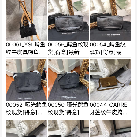
SMALL CABAS
SMALL CABAS
包型实用简约时
Y BAG 从图片就
Y BAG 从图片就
尚搭配完美真K
能感受到原厂南
能感受到原厂南
金电
非皮的质
非皮的质
00061_YSL鳄鱼
00056_鳄鱼纹现
00054_鳄鱼纹
纹牛皮真鳄鱼纹
货[得意]最新同
现货[得意]最新
路不可多得的大
步款超大容量牛
同步款超大容量
包型实用简约时
皮压鳄鱼纹五金
牛皮压鳄鱼纹五
尚搭配完美真K
更是特别工序非
金更是特别工序
金电
常
非常
00052_哑光鳄鱼
00050_哑光鳄鱼
00044_CARRE
纹现货[得意]最
纹现货[得意]最
牙签纹牛皮挎包
新同步款超大容
新同步款超大容
包包设计简约 内
量牛皮压鳄鱼纹
量牛皮压鳄鱼纹
里配磨砂皮搭配
五金更是特别工
五金更是特别工
方形夹扣复古又