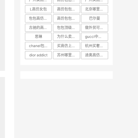
3CE官网3折活动 上海自
由行热门攻略
2020年12月12日
米周名品Lv五合一麻将包
五个配件 圆形零
2020年04月17日
包包合集 几款常用的经典
大牌包分享
2020年12月12日
热门标签
为什么卖高仿的包都要收起来
一千多的高仿包和真的像吗
高仿包哪家好
西安哪里卖高仿包的
西装包
哪里可以买高仿的东西
上海哪里买包包比较好
武汉买奢侈品包包在哪里买
什么app能买高仿哪个平
广州卖高仿奢侈品地址在哪
高仿包怎么卖出去
广州买高仿一条街在哪里
L高仿女包
高仿包包和正品包能区分出
北京哪里卖包的比较多