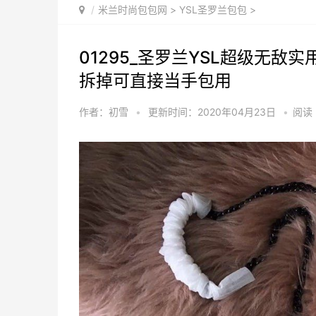
米兰时尚包包网
>
YSL圣罗兰包包
>
01295_圣罗兰YSL超级无敌
拆掉可直接当手包用
作者：初雪
•
更新时间：2020年04月23日
•
阅读