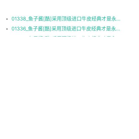
相关推荐
01338_鱼子酱[酷]采用顶级进口牛皮经典才是永恒！
01336_鱼子酱[酷]采用顶级进口牛皮经典才是永恒！
01335_鱼子酱[酷]采用顶级进口牛皮经典才是永恒！
01333_SAINT LAU翻盖包可调节肩带[得意][得意]小牛皮
01332_SAINT LAU翻盖包可调节肩带[得意][得意]小牛皮
01331_专柜新款出货米色亚麻帆布和干邑色真皮挎
01330_【ysl新款风琴包麻布】几乎可以搭配任何风
01329_saint Lanrent 手提包适合四处奔波时背携单品裁
01328_saint Lanrent 手提包适合四处奔波时背携单品裁
01326_YSL鳄鱼进口皮纹 顶级亮银五金 与正品零距离