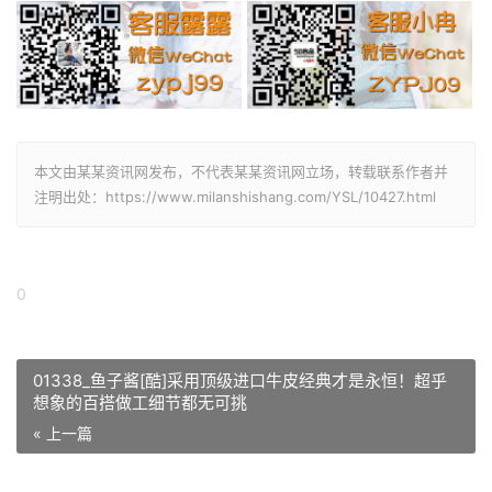
本文由某某资讯网发布，不代表某某资讯网立场，转载联系作者并
注明出处：https://www.milanshishang.com/YSL/10427.html
0
01338_鱼子酱[酷]采用顶级进口牛皮经典才是永恒！超乎
想象的百搭做工细节都无可挑
« 上一篇