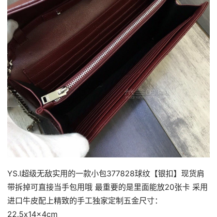
YS.l超级无敌实用的一款小包377828球纹【银扣】现货肩
带拆掉可直接当手包用哦 最重要的是里面能放20张卡 采用
进口牛皮配上精致的手工独家定制五金尺寸：
22.5x14x4cm