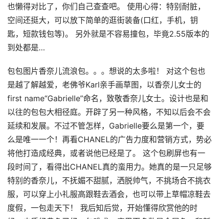
也懒得对比了，你们自己查查吧。 使用心得：特别耐脏，
空间还挺大，可以放下简单的逛街装备(口红，手机，钥
匙，短款钱包等)。 另外就是不容易撞包，毕竟2.55版本的
到处都是…
包包图片香奈儿流浪包。。。想说的太多啦！ 对这个包也
是越了解越爱，老佛爷Karl亲手画草图，以香奈儿女士的
first name“Gabrielle”命名，致敬香奈儿女士。设计也是和
以往的包包大相径庭。开辟了另一种风格，不知以后会不会
延续和发展。不过不管怎样，Gabrielle要么是第一个，要
么是唯一一个！再看CHANEL的广告力度和营销方式，势必
将他打造成经典，或者说他已经是了。 这个包刷屏也有一
段时间了，看得出CHANEL真的蛮用力。她真的是一只足够
特别的香奈儿，不抚媚不甜腻，洒脱帅气，不挑场合不挑衣
服，可以穿上小礼服高跟鞋去酒会，也可以带上草帽凉鞋去
度假，一包走天下！ 我后知后觉，开始懂得欣赏他的时