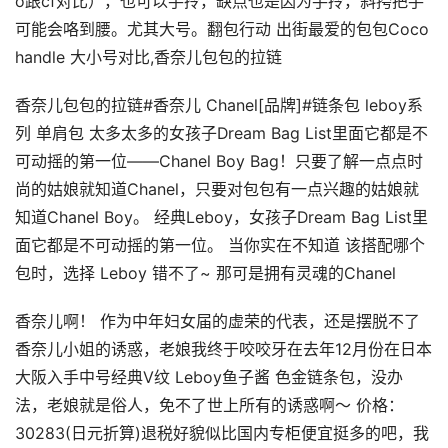
o跟cf对比），也可以手拎，缺点也是因为手拎，斜挎把手
可能会咯到腰。尤其大号。翻包行动 出街最爱的包包Coco
handle 大小号对比,香奈儿包包的拉链
香奈儿包包的拉链#香奈儿 Chanel[品牌]#链条包 leboy系
列 单肩包 太多太多的女孩子Dream Bag List里面它都是不
可动摇的第一位——Chanel Boy Bag！只要了解一点点时
尚的姑娘就知道Chanel，只要对包包有一点兴趣的姑娘就
知道Chanel Boy。 经典Leboy，女孩子Dream Bag List里
面它都是不可动摇的第一位。 当你实在不知道 该搭配哪个
包时，选择 Leboy 错不了~ 那可是拥有灵魂的Chanel
香奈儿啊！ 作为中年妇女届的虚荣的代表，还是摆脱不了
香奈儿小姐的诱惑，老娘我终于咬咬牙在去年12月份在日本
大阪入手中号经典V纹 Leboy鱼子酱 色金链条包，没办
法，老娘就是俗人，免不了世上所有的诱惑啊～ 价格：
30283(日元折算)退税好貌似比国内专柜便宜挺多的吧，我