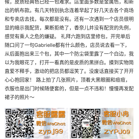
候，皮质经典色已经一包难求。店里面多数是金属色，和新
出的帆布款。有几天特别执念连着早起了好几天去各个商场
和专卖店去找，每次都是没有。还有一次遇到一个店员很明
显的暗示我配货，果断拒绝了，香奈儿并没有配货的先例，
感觉有乘人之危的嫌疑。 礼拜六跑到店里修包，开完单后
随口问了一句Gabrielle都有什么颜色，店员说去看一下，
从后面抱出来三个包，其中一个防尘袋里露了一个白边，我
以为我眼花了，打开一看真的是皮质的黑拼白。摸到实物简
直爱不释手，激动的把店员都逗笑了。没废话直接买了开开
心心抱回家！ 路上拍了几张照片，顶着大黑眼圈和痘痘，
衣服也是出门时候随便套的，但是一点不违和！慢慢再发配
裙子的照片～