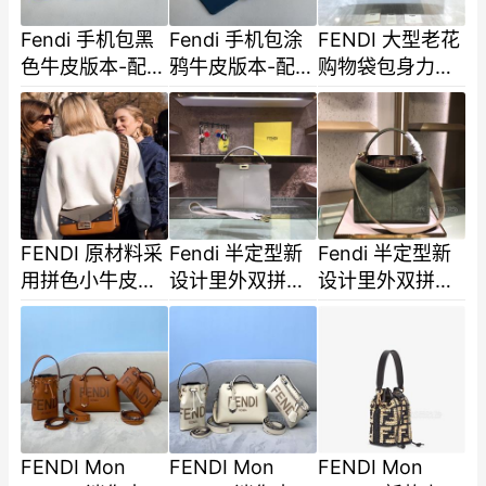
Fendi 手机包黑
Fendi 手机包涂
FENDI 大型老花
色牛皮版本-配色
鸦牛皮版本-配色
购物袋包身力挺
内里经典迷你锁
内里经典迷你锁
优雅气质经典老
扣最新双色织带
扣最新双色织带
花让人百看不厌
小肩
小肩
搭配琥珀手柄和
FENDI 原材料采
Fendi 半定型新
Fendi 半定型新
用拼色小牛皮翻
设计里外双拼撞
设计里外双拼撞
盖设计搭配FF
色细节 材质牛皮
色细节 材质牛皮
logo 金属扣配可
小号尺寸30cm
小号尺寸30cm
拆卸F布肩带S
编码305
编码305
FENDI Mon
FENDI Mon
FENDI Mon