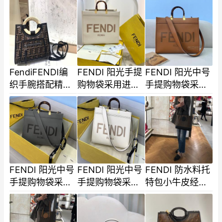
的工整 可替换配
的工整 可替换配
83327B79
套内袋 头层-2
套内袋 头层
12x18x10cm
FendiFENDI编
FENDI 阳光手提
FENDI 阳光中号
织手腕搭配精致
购物袋采用进口
手提购物袋采用
的印染 看似不相
原料烫印FENDI
进口原料烫印
关的搭配 巧然相
ROMA图案搭配
FENDI ROMA图
遇 个以拼接为
琥珀双手柄和
案搭配琥珀双
手-3
FENDI 阳光中号
FENDI 阳光中号
FENDI 防水料托
手提购物袋采用
手提购物袋采用
特包小牛皮经典
进口原料烫印
进口原料烫印
老花F字样logo
FENDI ROMA图
FENDI ROMA图
双提手内里容量
案搭配琥珀双
案搭配琥珀双手
大街百搭款3-2