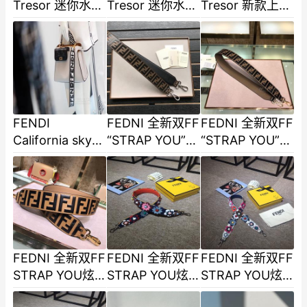
Tresor 迷你水桶
Tresor 迷你水桶
Tresor 新款上市
包意大利小皮制
包意大利小皮制
迷你水桶包拉菲
作烫印“FENDI
作烫印“FENDI
草纯手工编织底
ROMA”经典字母
ROMA”经典字母
部包边采用意大
图-2
图
利
FENDI
FEDNI 全新双FF
FEDNI 全新双FF
California sky系
“STRAP YOU”炫
“STRAP YOU”炫
列肩带 黑白涂鸦
彩肩带 全明星肩
彩肩带 全明星肩
设计 百搭单品
带风潮炫彩肩带
带风潮炫彩肩带
size 90cm40F
随意搭以时-2
随意搭以时
款号
FEDNI 全新双FF
FEDNI 全新双FF
FEDNI 全新双FF
STRAP YOU炫
STRAP YOU炫
STRAP YOU炫
彩肩带 全明星肩
彩肩带 全明星肩
彩肩带 全明星肩