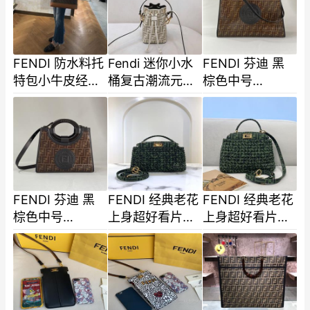
手-2
FENDI 防水料托
Fendi 迷你小水
FENDI 芬迪 黑
特包小牛皮经典
桶复古潮流元素
棕色中号
老花F字样logo
强式回归 121018
runaway老花满
双提手内里容量
logo牛皮手提单
大街百搭款3
肩包44cm
FENDI 芬迪 黑
FENDI 经典老花
FENDI 经典老花
棕色中号
上身超好看片率
上身超好看片率
runaway老花满
最高 可以各种复
最高 可以各种复
logo牛皮手提单
古搭配自带高级
古搭配自带高级
肩包28cm
感浪漫的老-2
感浪漫的老