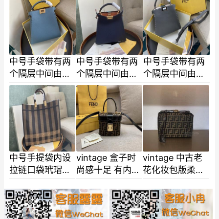
有扭锁内衬配有
有扭锁内衬配有
有扭锁内衬配有
拉链袋单-6
拉链袋单-5
拉链袋单-4
中号手袋带有两
中号手袋带有两
中号手袋带有两
个隔层中间由硬
个隔层中间由硬
个隔层中间由硬
质板隔断两侧带
质板隔断两侧带
质板隔断两侧带
有扭锁内衬配有
有扭锁内衬配有
有扭锁内衬配有
拉链袋单-3
拉链袋单-2
拉链袋单
中号手提袋内设
vintage 盒子时
vintage 中古老
拉链口袋玳瑁效
尚感十足 有内部
花化妆包版柔软
果有机玻璃硬质
口袋和标志性扭
特别包 尺寸25
双手柄 无衬里
锁 容量杠杠的饰
提花布料材质
有棕色图案