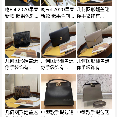
喇FéI 2020早春
喇FéI 2020早春
几何图形翻盖迷
新款 糖果色刺绣
新款 糖果色刺绣
你手袋饰有
FF LOGO肩带
FF LOGO水桶包
Fendi徽标按扣
83333B38 尺寸
小水桶的容量绝
开合配两个可拆
90cm
对
式内袋
几何图形翻盖迷
几何图形翻盖迷
几何图形翻盖迷
你手袋饰有
你手袋饰有
你手袋饰有
Fendi徽标 按扣
Fendi徽标 按扣
Fendi徽标 按扣
开合 配两个可拆
开合 配两个可拆
开合 配两个可拆
式内袋-4
式内袋-3
式内袋-2
几何图形翻盖迷
中型款手提包透
中型款手提包透