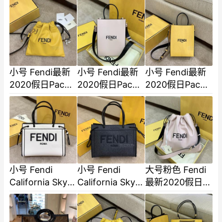
光手提袋 简单字
包包可手拿可斜
母LOGO设
挎正面点缀黑
色-2
小号 Fendi最新
小号 Fendi最新
小号 Fendi最新
2020假日Pack
2020假日Pack
2020假日Pack
系列 最新抽绳小
系列 以品牌经典
系列 以品牌经典
包包可手拿可斜
包装为灵感用故
包装为灵感用故
挎正面点缀黑色
意做旧的小牛
意做旧的小牛皮
皮-2
小号 Fendi
小号 Fendi
大号粉色 Fendi
California Sky
California Sky
最新2020假日
加州天空 漫画家
加州天空 漫画家
Pack系列 最新
的速写时尚 规整
的速写时尚
抽绳小包包可手
方正的shopp
shopper 托特包
拿可斜挎正面点