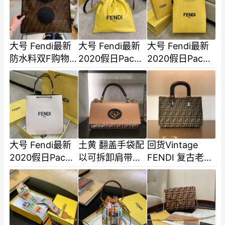
缀
大号 Fendi最新
大号 Fendi最新
大号 Fendi最新
防水料双F购物
2020假日Pack
2020假日Pack
袋 43x36x17
系列 最新抽绳小
系列 以品牌经典
包包可手拿可斜
包装为灵感用故
挎正面点缀黑色
意做旧的小牛皮
大号 Fendi最新
土黄 翻盖手袋配
回货Vintage
2020假日Pack
以可拆卸肩带可
FENDI 复古老花
系列 以品牌经典
斜背或手拿小牛
琴谱手提包 啡色
包装为灵感用故
皮制作FF凸纹印
油腊牛皮硬版手
意做旧的小
花标志上
挽 金扣配件五