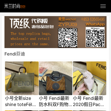
Fendi芬迪
小号全新size
小号 Fendi最新
小号 Fendi最新
shine toteFéI
防水料双F购物
2020假日Pack
TOTE 托特包阳
袋 28x22x10
系列 最新抽绳小