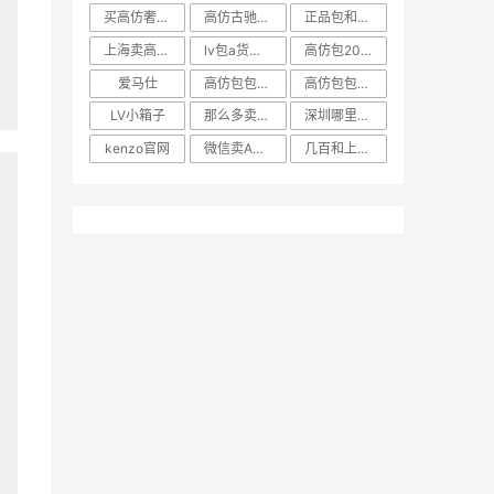
买高仿奢侈品的APP
高仿古驰包包哪里买
正品包和高仿包有什么区别
上海卖高仿包的
lv包a货和正品的区别
高仿包2000和3000
爱马仕
高仿包包哪里可以买百度知
高仿包包和正版容易看出来
LV小箱子
那么多卖高仿的为什么没人
深圳哪里卖高仿奢侈品
kenzo官网
微信卖A货的包包质量怎么
几百和上千的高仿包有区别