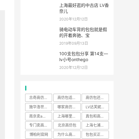
上海最好逛的中古店 LV香
奈儿
2020年12月12日
骑电动车背的包包就是假
的开着奔驰、宝
2019年09月13日
100支包包分享 第14支—
lv小号onthego
2020年12月12日
热门标签
古奇高仿女包
高仿包适合在哪个平台卖
高仿包还有市场吗
施华洛世奇水晶饰品
哪家高仿包做得最好
LV达芙妮包
南京卖a货的地方
上海哪里有卖高仿奢侈品
真包和高仿包区别
专门卖高仿奢侈品的平台
北京高仿包
上海七浦路高仿包
博柏利官网
为什么高仿包比正品质量还好
包包买正品还是买高仿