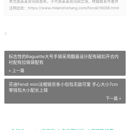
本文由某某资讯网发布，不代表某某资讯网立场，转载联系作者并
注明出处：https://www.milanshishang.com/Fendi/16058.html
0
标志性的Baguette大号手袋采用翻盖设计配有磁扣开合内
衬配有拉链袋配有
« 上一篇
芬迪Fendi mini法棍链京条小包包无敌可爱 手心大小7cm
零钱包大小配长上链
下一篇 »
相关推荐