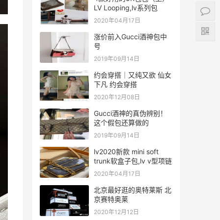
LV Looping,lv系列包
2020年04月17日
涨价前入Gucci酒神包中
号
2019年09月14日
约会穿搭｜又纯又欲 仙女
下凡 约会穿搭
2020年12月08日
Gucci酒神的真伪辨别！
这个假包还算做的
2019年09月14日
lv2020新款 mini soft
trunk软盒子包,lv v型项链
2020年04月17日
北京最好逛的奥特莱斯 北
京赛特奥莱
2020年12月12日