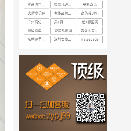
卖高仿包包的网站
香奈儿WOC
莫斯奇诺
大牌高仿包
奢侈品牌大全
高仿芬迪包
广州高仿包包在哪里
卖a货一周可以
超a哪里买
顶级原单是什么货
香奈儿邂逅
去泰国背高仿包可以吗
东莞哪里卖a货LV包
深圳卖高仿奢侈品原版的地
katespade