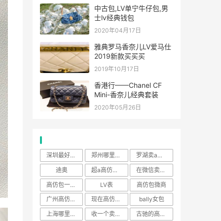
中古包,LV单宁牛仔包,男
士lv经典钱包
2020年04月17日
雅典罗马香奈儿LV爱马仕
2019新款买买买
2019年10月17日
香港行——Chanel CF
Mini-香奈儿经典套装
2020年05月26日
热门标签
深圳最好的高仿包包在哪里
郑州哪里买包包的多
罗湖卖a货的大楼
迪奥
超a高仿包包价格
在微信卖高仿包会怎么样
高仿包一比一和原单什么区
LV表
高仿包微商
广州高仿包一条街
现在高仿包能在哪里买
bally女包
上海哪里买名牌高仿
收一个卖高仿包包的微信
古驰的高仿包容易被看出来