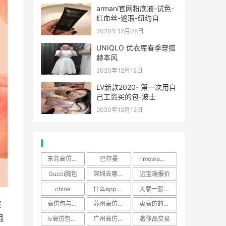
armani官网粉底液-试色-
红血丝-遮瑕-纽约自
2020年12月08日
UNIQLO 优衣库春季穿搭
赫本风
2020年12月12日
LV新款2020- 第一次用自
己工资买的包-波士
2020年12月12日
热门标签
东莞高仿包包去厚街哪里买
巴尔曼
rimowa官网
Gucci胸包
深圳去哪里买a货包包
迈宝瑞报价
chloe
什么app能买高仿品牌包
大家一般买奢侈品包在哪里
美
高仿包与正版的区别
苏州高仿包一条街在哪
卖高仿的APP
且
lv高仿包包多少钱一个
广州高仿包比价
奢侈品交易