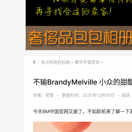
米兰时尚包包网
>
奢华手袋资讯
>
不输BrandyMelville 小众
作者：初雪
•
更新时间：2020年12月08日
•
阅读
今天BM中国官网又崩了，不如趁机来了解一下