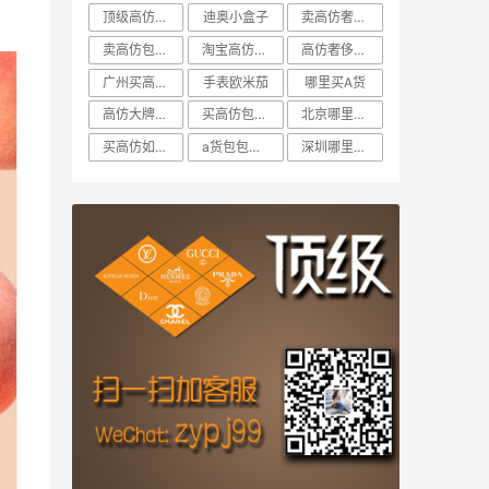
顶级高仿包能看出来是假的
迪奥小盒子
卖高仿奢侈品
卖高仿包怎么介绍自己
淘宝高仿包包店铺推荐
高仿奢侈品在哪里买
广州买高仿的包
手表欧米茄
哪里买A货
高仿大牌包包在哪里买
买高仿包去哪个网站
北京哪里有卖高仿运动的
买高仿如何不被看出来
a货包包厂家直销微信
深圳哪里卖高仿奢侈品