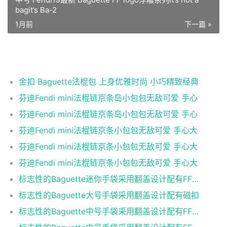
中号 Fendi19最新 Baguette FF logo浮雕系列it’s not a
bagit’s Ba