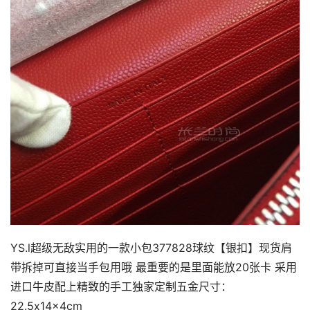
YS.l超级无敌实用的一款小包377828球纹【银扣】现货肩
带拆掉可直接当手包用哦 最重要的是里面能放20张卡 采用
进口牛皮配上精致的手工独家定制五金尺寸：
22.5x14x4cm