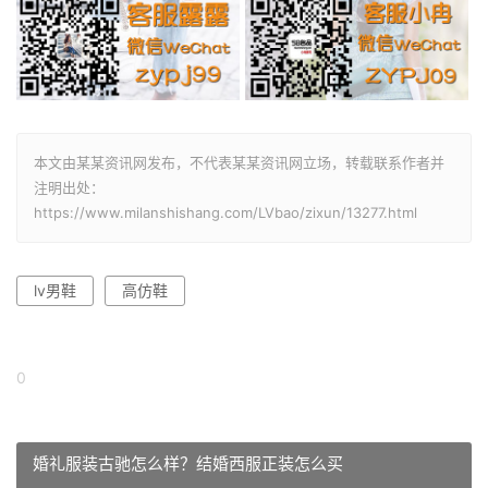
本文由某某资讯网发布，不代表某某资讯网立场，转载联系作者并
注明出处：
https://www.milanshishang.com/LVbao/zixun/13277.html
lv男鞋
高仿鞋
0
婚礼服装古驰怎么样？结婚西服正装怎么买