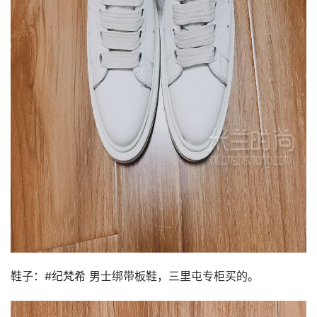
鞋子：#纪梵希 男士绑带板鞋，三里屯专柜买的。