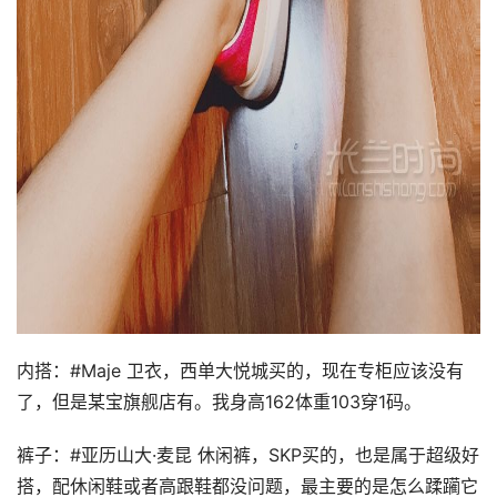
内搭：#Maje 卫衣，西单大悦城买的，现在专柜应该没有
了，但是某宝旗舰店有。我身高162体重103穿1码。
裤子：#亚历山大·麦昆 休闲裤，SKP买的，也是属于超级好
搭，配休闲鞋或者高跟鞋都没问题，最主要的是怎么蹂躏它