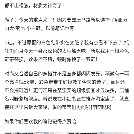
都不出褶皱，材质太神奇了！
鞋子：今天的重点来了！因为要去压马路所以选择了#亚历
山大·麦昆 小白鞋，以前笔记也有
o过。不过原配的白色鞋带实在太脏了我有点看不下去了[抓
狂R]而且今天一身都深色的太枯燥乏味，所以我用一根彩色
鞋带替换，效果还不错，顿时像换了一双鞋！
时尚又合适自己的穿搭并不是全身都闪闪发光，稍微有一两
个亮点就ok啦，彩色鞋带正好拯救了今天的造型，而且还
不会撞鞋哦！更何况是在某宝买的超级便宜才五块多，店铺
名叫野象旗舰店。听说现在小红书正在推荐淘宝店铺，就直
接在这里告诉大家喽，省的宝宝们再问啦[萌萌哒R]
如果你们喜欢我的笔记记得点赞哈