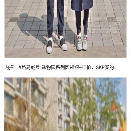
内搭：#路易威登 动物园系列圆领短袖T恤，SKP买的