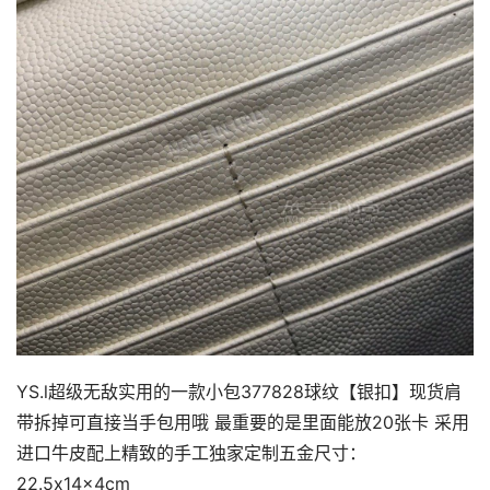
YS.l超级无敌实用的一款小包377828球纹【银扣】现货肩
带拆掉可直接当手包用哦 最重要的是里面能放20张卡 采用
进口牛皮配上精致的手工独家定制五金尺寸：
22.5x14x4cm