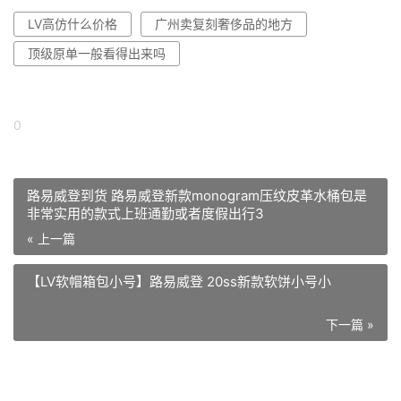
LV高仿什么价格
广州卖复刻奢侈品的地方
顶级原单一般看得出来吗
0
路易威登到货 路易威登新款monogram压纹皮革水桶包是
非常实用的款式上班通勤或者度假出行3
« 上一篇
【LV软帽箱包小号】路易威登 20ss新款软饼小号小
下一篇 »
相关推荐