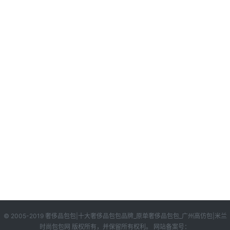
© 2005-2019 奢侈品包包|十大奢侈品包包品牌_原单奢侈品包包_广州高仿包|米兰
时尚包包网 版权所有，并保留所有权利。 网站备案号：