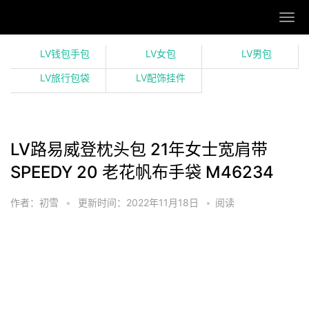
LV钱包手包
LV女包
LV男包
LV旅行包袋
LV配饰挂件
LV路易威登枕头包 21年女士宽肩带
SPEEDY 20 老花帆布手袋 M46234
作者：初雪
•
更新时间：2022年11月18日
•
阅读