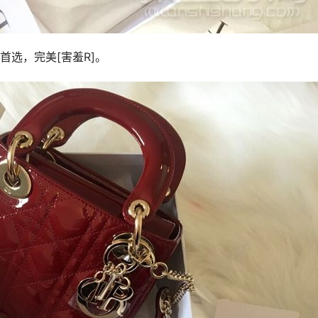
选，完美[害羞R]。