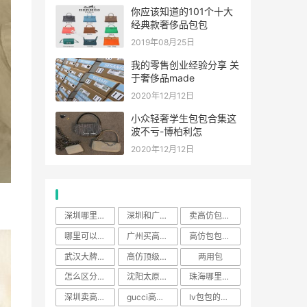
你应该知道的101个十大
经典款奢侈品包包
2019年08月25日
我的零售创业经验分享 关
于奢侈品made
2020年12月12日
小众轻奢学生包包合集这
波不亏-博柏利怎
2020年12月12日
热门标签
深圳哪里买高仿奢侈品
深圳和广州哪的高仿包比较
卖高仿包一个月能赚多少钱
哪里可以买高仿
广州买高仿一条街在哪里
高仿包包和正版容易看出来
武汉大牌包包在哪里买
高仿顶级奢侈品a货网站
两用包
怎么区分正品和高仿包
沈阳太原街哪里卖大牌包
珠海哪里买奢侈品包
深圳卖高仿奢侈品原版的地
gucci高仿包用什么皮
lv包包的价格