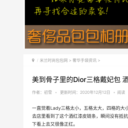
米兰时尚包包网
>
奢华手袋资讯
>
美到骨子里的Dior三格戴妃包 
作者：初雪
•
更新时间：2020年12月12日
•
阅读
一直觉着Lady三格太小，五格太大，四格的
去店里看到了这个酒红漆皮链条，瞬间没有抵抗
下看上去又很像正红。