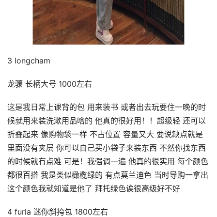
3 longcham
龙骧 长柄大号 1000左右
这是我日常上课背的包 用来装书 或者出去玩要住一晚的时
候就用来装洗漱用品啥的 他真的很好用！！超级轻 还可以
折叠起来 像购物袋一样 不占位置 容量又大 要说缺点就是
里面没有夹层 你可以自己买小袋子来装东西 不然你找东西
的时候就有点难 可是！我强调一遍 他真的很实用 每个颜色
都很百搭 我是类似橄榄绿的 有点莫兰迪色 当时导购一拿出
这个颜色我就知道是他了 拜托绿色诶很高级好不好
4 furla 迷你斜挎包 1800左右