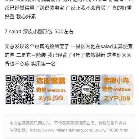
都已经觉得重了别说装电宝了 反正我不会再买了 真的好重
好重 我心好累
7 salad 漆皮小圆形包 500左右
无意发现这个包真的捡到宝了 一是因为他在salad里算便宜
的包 二是它巨能装 我已经背了4年了依然很新 这包你天天
背也不心疼 实用第一名
本文由某某资讯网发布，不代表某某资讯网立场，转载联系作者并
注明出处：https://www.milanshishang.com/luxury/14886.html