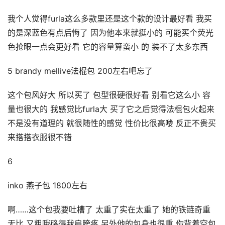
我个人觉得furla这么多款里还是这个款的设计最好看 我买
的是深蓝色有点后悔了 因为他本来就挺小的 可能买个荧光
色抢眼一点会更好看 它的容量算蛮小 的 装不了太多东西
5 brandy mellive法棍包 200左右吧忘了
这个包风好大 所以买了 包型很硬很好看 别看它这么小 容
量也很大的 我感觉比furla大 买了它之后觉得法棍包火起来
不是没有道理的 就很随性的感觉 性价比很高喽 反正不贵买
来搭搭衣服很不错
6
inko 燕子包 1800左右
啊……这个包我要吐槽了 太重了实在太重了 她的铁链奇重
无比 又粗哦硌得我肩膀疼 另外他的包身也很重 你背着空包