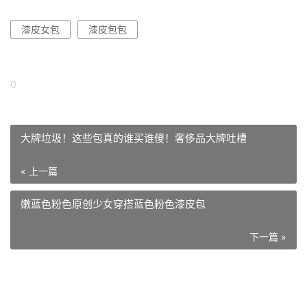
漆皮女包
漆皮包包
0
大牌垃圾！这些包真的谁买谁傻！奢侈品大牌吐槽
« 上一篇
嫩蓝色粉色原创少女穿搭蓝色粉色漆皮包
下一篇 »
相关推荐