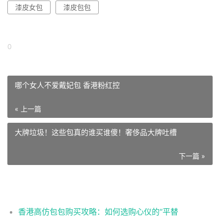
漆皮女包
漆皮包包
0
哪个女人不爱戴妃包 香港粉红控
« 上一篇
大牌垃圾！这些包真的谁买谁傻！奢侈品大牌吐槽
下一篇 »
相关推荐
香港高仿包包购买攻略：如何选购心仪的“平替