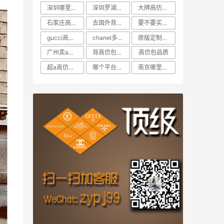
深圳哪里卖高仿包包
深圳罗湖商业城哪家卖a货
大牌高仿包在哪里可以买
石家庄高仿包包哪里有卖
去国外背高仿包可以吗
要不要买高仿包包
gucci高仿包包与正品
chanel多少钱
原版定制和原单的区别
广州卖a货包包的地方在哪
背高仿包可耻吗
高仿包品质
超a高仿包包价格
哪个平台可以买高仿奢侈品
南京哪里有卖高仿的奢侈品