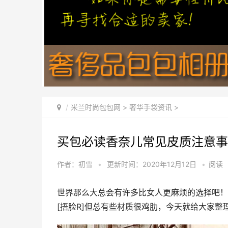
米兰时尚包包网
>
奢华手袋资讯
>
买包必读香奈儿常见皮质注意事
作者：初雪
•
更新时间：2020年12月12日
•
阅读
世界那么大总会有许多比女人更麻烦的选择吧！
[捂脸R]但总有些材质很鸡肋，今天就给大家