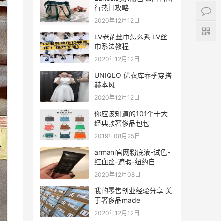
行热门攻略
2020年12月12日
LV老花丝巾怎么系 LV丝
巾系法教程
2020年12月12日
UNIQLO 优衣库春季穿搭
赫本风
2020年12月12日
你应该知道的101个十大
经典款奢侈品包包
2019年08月25日
armani官网粉底液-试色-
红血丝-遮瑕-纽约自
2020年12月08日
我的零售创业经验分享 关
于奢侈品made
2020年12月12日