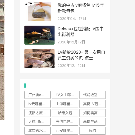
我的中古lv麻将包,lv15年
新款包包
2020年04月17日
Delvaux包包搭配LV围巾
出街利器
2020年12月12日
LV新款2020- 第一次用自
己工资买的包-波士
2020年12月12日
热门标签
广州卖a货包包的地方在哪
LV女士邮差包
代购级别跟原单差别
lv去哪里买比较好
上海哪里有卖a货的地方
高仿LV包包哪里买
沈阳太原街哪里卖大牌包
酷奇女包
如何卖高仿包包
大牌a货在哪里买
高仿包包和正版容易看出来
高仿产品在哪里买
北京秀水街高仿包包a货价
西安哪里有卖高仿奢侈品
寇依