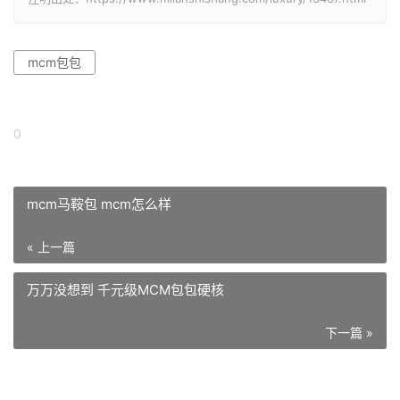
mcm包包
0
mcm马鞍包 mcm怎么样
« 上一篇
万万没想到 千元级MCM包包硬核
下一篇 »
相关推荐