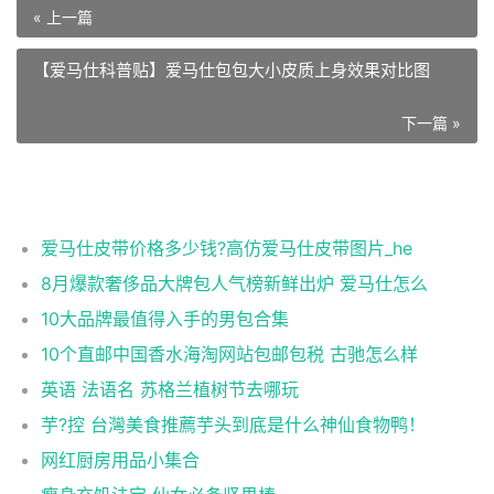
« 上一篇
【爱马仕科普贴】爱马仕包包大小皮质上身效果对比图
下一篇 »
相关推荐
爱马仕皮带价格多少钱?高仿爱马仕皮带图片_he
8月爆款奢侈品大牌包人气榜新鲜出炉 爱马仕怎么
10大品牌最值得入手的男包合集
10个直邮中国香水海淘网站包邮包税 古驰怎么样
英语 法语名 苏格兰植树节去哪玩
芋?控 台灣美食推薦芋头到底是什么神仙食物鸭！
网红厨房用品小集合