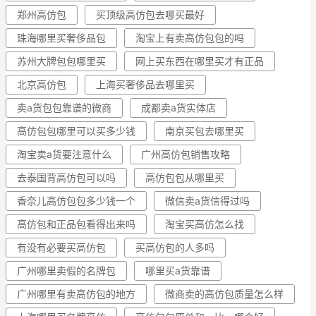
郑州高仿包
买顶级高仿包去哪买最好
珠海哪里买奢侈品包
淘宝上有卖高仿包包的吗
苏州大牌包包哪里买
网上买东西在哪里买才有正品
北京高仿包
上海买奢侈品去哪里买
卖a货包包靠谱的微商
成都卖a货实体店
高仿包包哪里可以买多少钱
南京买包去哪里买
淘宝卖a货要注意什么
广州高仿包销售攻略
去泰国背高仿包可以吗
高仿包包从哪里买
香奈儿高仿包包多少钱一个
微信卖a货信得过吗
高仿包和正品包看得出来吗
淘宝买高仿怎么找
有没有必要买高仿包
买高仿包的人多吗
广州哪里卖假的名牌包
哪里买a货靠谱
广州哪里有卖高仿包的地方
微商卖的高仿包质量怎么样