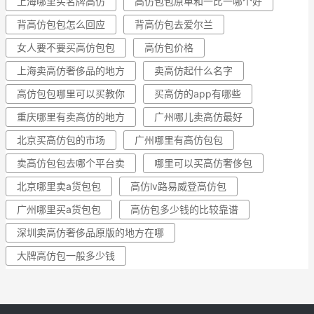
上海哪里买名牌高仿
高仿包包原单和一比一哪个好
背高仿包包怎么回应
背高仿包去爱尔兰
女人要不要买高仿包包
高仿包价格
上海卖高仿奢侈品的地方
卖高仿起什么名字
高仿包包哪里可以买教你
买高仿的app有哪些
重庆哪里有卖高仿的地方
广州哪儿卖高仿最好
北京买高仿包的市场
广州哪里有高仿包包
卖高仿包包去哪个平台卖
哪里可以买高仿奢侈包
北京哪里卖a货包包
高仿lv路易威登高仿包
广州哪里买a货包包
高仿包多少钱的比较靠谱
深圳卖高仿奢侈品原版的地方在哪
大牌高仿包一般多少钱