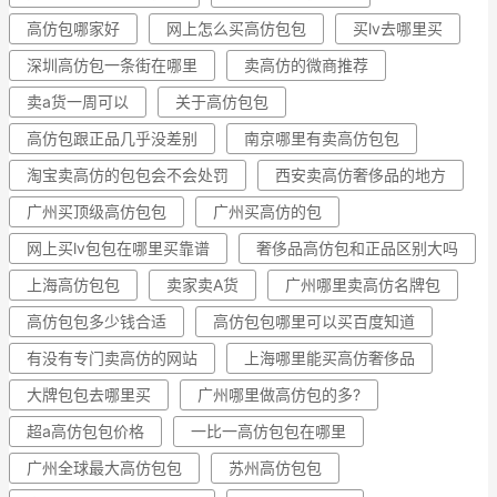
高仿包哪家好
网上怎么买高仿包包
买lv去哪里买
深圳高仿包一条街在哪里
卖高仿的微商推荐
卖a货一周可以
关于高仿包包
高仿包跟正品几乎没差别
南京哪里有卖高仿包包
淘宝卖高仿的包包会不会处罚
西安卖高仿奢侈品的地方
广州买顶级高仿包包
广州买高仿的包
网上买lv包包在哪里买靠谱
奢侈品高仿包和正品区别大吗
上海高仿包包
卖家卖A货
广州哪里卖高仿名牌包
高仿包包多少钱合适
高仿包包哪里可以买百度知道
有没有专门卖高仿的网站
上海哪里能买高仿奢侈品
大牌包包去哪里买
广州哪里做高仿包的多?
超a高仿包包价格
一比一高仿包包在哪里
广州全球最大高仿包包
苏州高仿包包