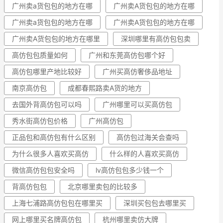
广州卖a货包包的地方在哪
广州卖A货包包的地方在哪
广州卖a货包包的地方在哪
广州卖A货包包的地方在哪
广州卖A货包包的地方在哪里
深圳哪里有高仿包包卖
高仿包包质量如何
广州和东莞高仿包哪个好
高仿包哪里产地比较好
广州买高仿奢侈品地址
南京高仿包
成都春熙路卖A货的地方
去国外背高仿包可以吗
广州哪里可以买高仿包
秀水街高仿包价格
广州高仿包
正品包和高仿包有什么区别
高仿包过海关会查吗
为什么很多人喜欢买高仿
什么样的人喜欢买高仿
微信高仿包包安全吗
lv高仿包包多少钱一个
背高仿包包
北京哪里卖包的比较多
上海七浦路高仿包包在哪里买
深圳买包包去哪里买
网上哪里买名牌高仿包
杭州哪里卖仿大牌