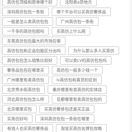
高仿包顶级和原单哪个好
沈阳卖a货地方
深圳高仿包包一条街
哪个平台可以买高仿奢侈品
一般是怎么卖高仿包包
广州高仿包一条街
一千多的高仿包假吗
买高仿上什么网
东莞高仿包包最大的市场在哪
高仿包包和正品包能区分出吗
为什么那么多人买高仿
高仿包包怎么销售比较好
可以卖LV的高仿包包吗
奢侈品包包在哪里买
高仿包一般多少钱一个
广州哪里有卖高仿包
lv高仿包和真货的区别
北京秀水街高仿包
重庆哪里有卖高仿的实体店
河北高仿包包怎么样
花都哪里有卖高仿包包的
北京哪里买包
买高仿奢侈包还是买正品
买高仿好吗
深圳高仿包包一条街在哪里
有钱人也买高仿奢侈品
淘宝买高仿名牌包攻略