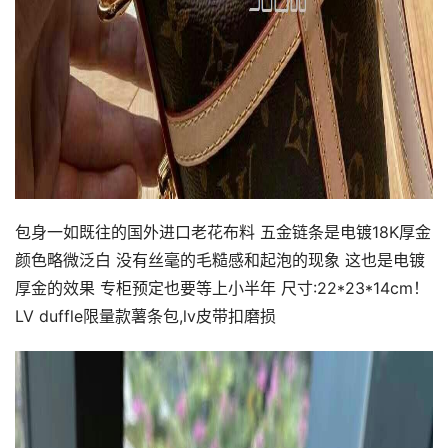
包身一如既往的国外进口老花布料 五金链条是电镀18K厚金
颜色略微泛白 没有丝毫的毛糙感和起泡的现象 这也是电镀
厚金的效果 专柜预定也要等上小半年 尺寸:22*23*14cm！
LV duffle限量款薯条包,lv皮带扣磨损