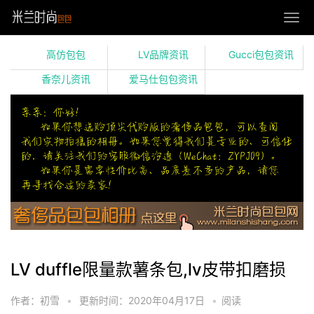
高仿包包
LV品牌资讯
Gucci包包资讯
香奈儿资讯
爱马仕包包资讯
LV duffle限量款薯条包,lv皮带扣磨损
作者：初雪
•
更新时间：2020年04月17日
•
阅读